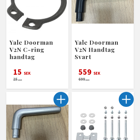
Yale Doorman
Yale Doorman
V2N C-ring
V2N Handtag
handtag
Svart
15
559
SEK
SEK
25
699
SEK
SEK