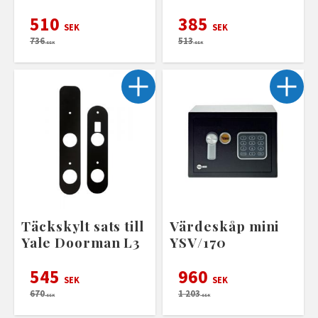
510
385
SEK
SEK
736
513
SEK
SEK
Täckskylt sats till
Värdeskåp mini
Yale Doorman L3
YSV/170
545
960
SEK
SEK
670
1 203
SEK
SEK