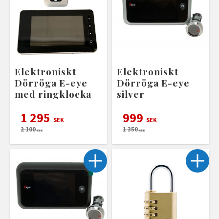
Elektroniskt
Elektroniskt
Dörröga E-eye
Dörröga E-eye
med ringklocka
silver
1 295
999
SEK
SEK
2 100
1 350
SEK
SEK