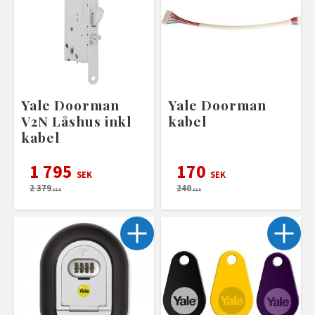
Yale Doorman
Yale Doorman
V2N Låshus inkl
kabel
kabel
1 795
170
SEK
SEK
2 379
240
SEK
SEK