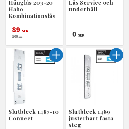
Hänglås 203-20
Lås Service och
Habo
underhåll
Kombinationslås
89
SEK
0
SEK
105
SEK
Slutbleck 1487-10
Slutbleck 1489
Connect
justerbart fasta
steg