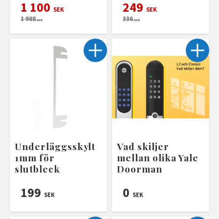
1 100
249
SEK
SEK
1 988
336
SEK
SEK
Underläggsskylt
Vad skiljer
1mm för
mellan olika Yale
slutbleck
Doorman
199
0
SEK
SEK