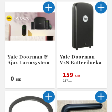
Yale Doorman &
Yale Doorman
Ajax Larmsystem
V2N Batterilucka
159
SEK
0
SEK
217
SEK