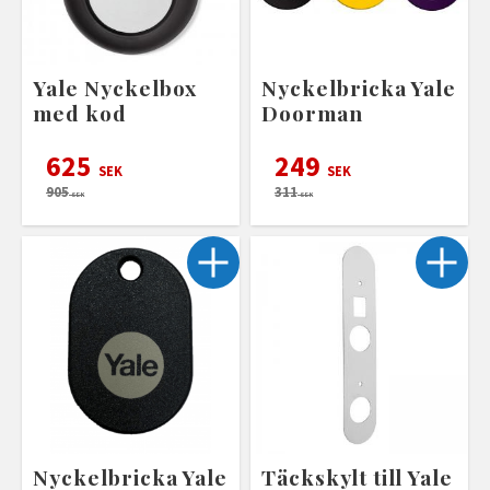
Yale Nyckelbox
Nyckelbricka Yale
med kod
Doorman
625
249
SEK
SEK
905
311
SEK
SEK
Nyckelbricka Yale
Täckskylt till Yale