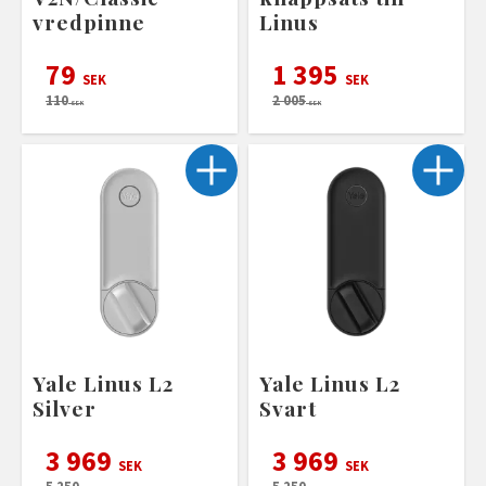
vredpinne
Linus
79
1 395
SEK
SEK
110
2 005
SEK
SEK
Yale Linus L2
Yale Linus L2
Silver
Svart
3 969
3 969
SEK
SEK