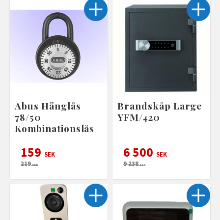
Abus Hänglås
Brandskåp Large
78/50
YFM/420
Kombinationslås
159
6 500
SEK
SEK
219
9 238
SEK
SEK