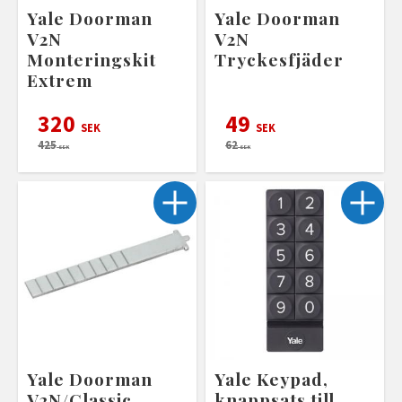
Yale Doorman
Yale Doorman
V2N
V2N
Monteringskit
Tryckesfjäder
Extrem
320
49
SEK
SEK
425
62
SEK
SEK
Yale Doorman
Yale Keypad,
V2N/Classic
knappsats till