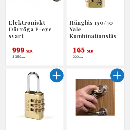
Elektroniskt
Hänglås 150/40
Dörröga E-eye
Yale
svart
Kombinationslås
999
165
SEK
SEK
1 350
222
SEK
SEK