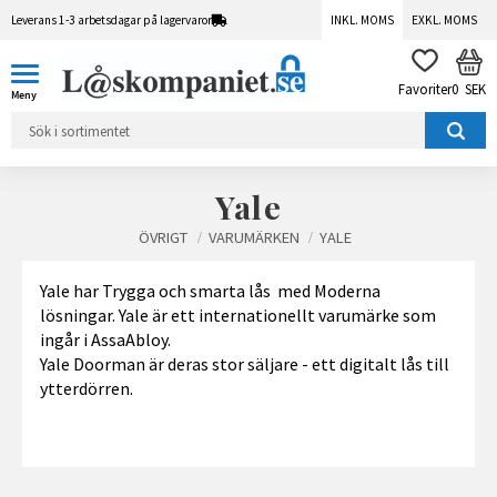
Leverans 1-3 arbetsdagar på lagervaror
INKL. MOMS
EXKL. MOMS
Meny
KUN
FAVORITER
0
SEK
Yale
ÖVRIGT
VARUMÄRKEN
YALE
Yale har Trygga och smarta lås med Moderna
lösningar. Yale är ett internationellt varumärke som
ingår i AssaAbloy.
Yale Doorman är deras stor säljare - ett digitalt lås till
ytterdörren.