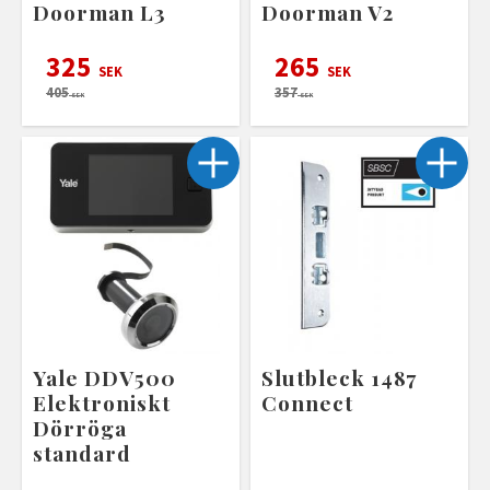
Doorman L3
Doorman V2
325
265
SEK
SEK
405
357
SEK
SEK
Yale DDV500
Slutbleck 1487
Elektroniskt
Connect
Dörröga
standard