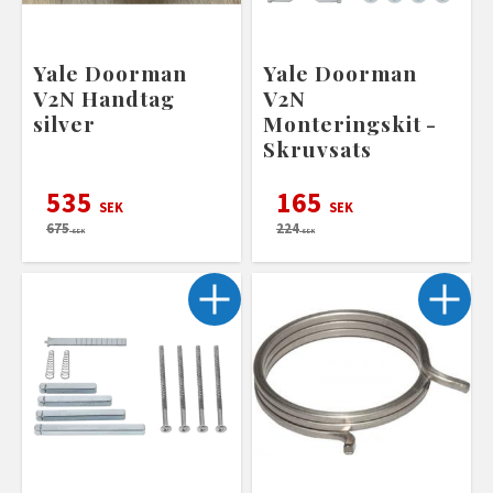
Yale Doorman
Yale Doorman
V2N Handtag
V2N
silver
Monteringskit -
Skruvsats
535
165
SEK
SEK
675
224
SEK
SEK