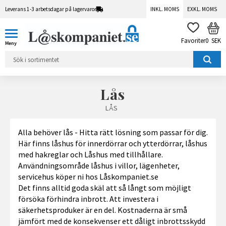
Leverans 1-3 arbetsdagar på lagervaror
INKL. MOMS
EXKL. MOMS
Meny
KUN
FAVORITER
0
SEK
Lås
LÅS
Alla behöver lås - Hitta rätt lösning som passar för dig.
Här finns låshus för innerdörrar och ytterdörrar, låshus
med hakreglar och Låshus med tillhållare.
Användningsområde låshus i villor, lägenheter,
servicehus köper ni hos Låskompaniet.se
Det finns alltid goda skäl att så långt som möjligt
försöka förhindra inbrott. Att investera i
säkerhetsproduker är en del. Kostnaderna är små
jämfört med de konsekvenser ett dåligt inbrottsskydd