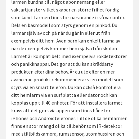
larmen bundna till något abonnemang eller
väktartjänster vilket skapar en större frihet för dig
som kund. Larmen finns för närvarande i två varianter.
Dels en basmodell som styrs genom en pinkod. Du
larmar själv av och på när du går in eller ut från
exempelvis ditt hem. Även barn kan enkelt larma av
när de exempelvis kommer hem själva från skolan.
Larmet är kompatibelt med exempelvis rökdetektorer
och panikknappar. Det gör att du kan skräddarsy
produkten efter dina behov. Är du ute efter en mer
avancerad produkt rekommenderar vi en modell som
styrs via en smart telefon. Du kan också kontrollera
ditt hemlarm via en surfplatta eller dator och kan
kopplas upp till 40 enheter. För att installera larmet
krävs att det görs via appen som finns både för
iPhones och Androidtelefoner. Till de olika hemlarmen
finns en stor mängd olika tillbehör som IR-detektor
med stillbildskamera, rumssensor, utomhussiren och