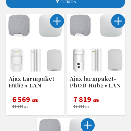
FILTRERA
Ajax Larmpaket
Ajax larmpaket-
Hub2 • LAN
PhOD Hub2 • LAN
6 569
7 819
SEK
SEK
12 633
15 031
SEK
SEK