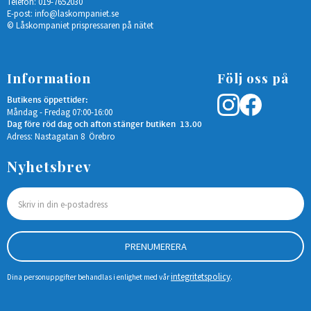
Telefon: 019-7652030
E-post:
info@laskompaniet.se
© Låskompaniet prispressaren på nätet
Information
Följ oss på
Butikens öppettider:
Måndag - Fredag 07:00-16:00
Dag före röd dag och afton stänger butiken 13.00
Adress: Nastagatan 8 Örebro
Nyhetsbrev
PRENUMERERA
integritetspolicy
Dina personuppgifter behandlas i enlighet med vår
.