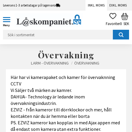
Leverans 1-3 arbetsdagar på lagervaror
INKL. MOMS
EXKL. MOMS
Meny
KUN
FAVORITER
0
SEK
Övervakning
LARM - ÖVERVAKNING
ÖVERVAKNING
Här har vi kamerapaket och kamer för övervaknning
CCTV
Vi Säljer två märken av kamrer.
DAHUA- Technology är ledande inom
övervakningsindustrin.
EZVIZ - från kameror till dörrklockor och mer, håll
kontakten när du är hemma eller borta
PS. EZVIZ kameror kan kopplas in med Ajax appen med
då endast som kamera utan extra funktioner.