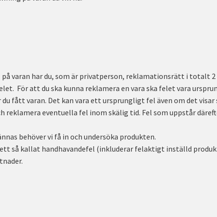
el på varan har du, som är privatperson, reklamationsrätt i total
et. För att du ska kunna reklamera en vara ska felet vara ursprungl
du fått varan. Det kan vara ett ursprungligt fel även om det visar si
eklamera eventuella fel inom skälig tid. Fel som uppstår därefte
ännas behöver vi få in och undersöka produkten.
n ett så kallat handhavandefel (inkluderar felaktigt inställd prod
tnader.