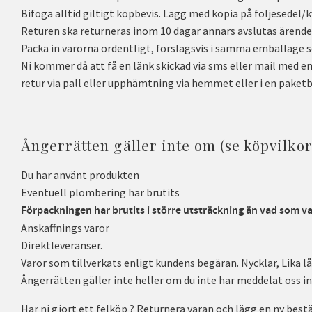
Bifoga alltid giltigt köpbevis. Lägg med kopia på följesedel/
Returen ska returneras inom 10 dagar annars avslutas ärende
Packa in varorna ordentligt, förslagsvis i samma emballage s
Ni kommer då att få en länk skickad via sms eller mail med 
retur via pall eller upphämtning via hemmet eller i en paketb
Ångerrätten gäller inte om (se köpvilkor
Du har använt produkten
Eventuell plombering har brutits
Förpackningen har brutits i större utsträckning än vad som v
Anskaffnings varor
Direktleveranser.
Varor som tillverkats enligt kundens begäran. Nycklar, Lika lå
Ångerrätten gäller inte heller om du inte har meddelat oss i
Har ni gjort ett felköp ? Returnera varan och lägg en ny bestä