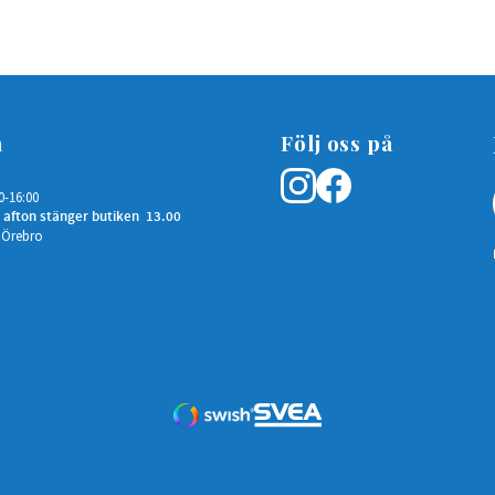
n
Följ oss på
0-16:00
 afton stänger butiken 13.00
 Örebro