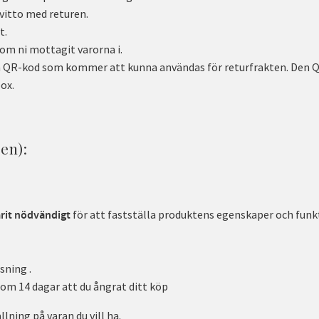
kvitto med returen.
t.
om ni mottagit varorna i.
en QR-kod som kommer att kunna användas för returfrakten. Den QR
ox.
en):
för att fastställa produktens egenskaper och funk
arit nödvändigt
sning .
nom 14 dagar att du ångrat ditt köp
llning på varan du vill ha.