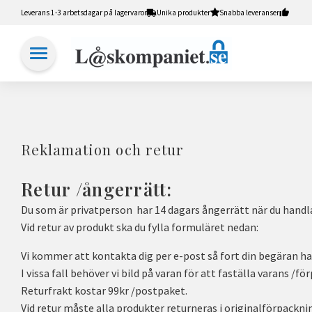
Leverans 1-3 arbetsdagar på lagervaror
Unika produkter
Snabba leveranser
Reklamation och retur
Retur /ångerrätt:
Du som är privatperson har 14 dagars ångerrätt när du handlar
Vid retur av produkt ska du fylla formuläret nedan:
Vi kommer att kontakta dig per e-post så fort din begäran h
I vissa fall behöver vi bild på varan för att faställa varans /f
Returfrakt kostar 99kr /postpaket.
Vid retur måste alla produkter returneras i originalförpackn