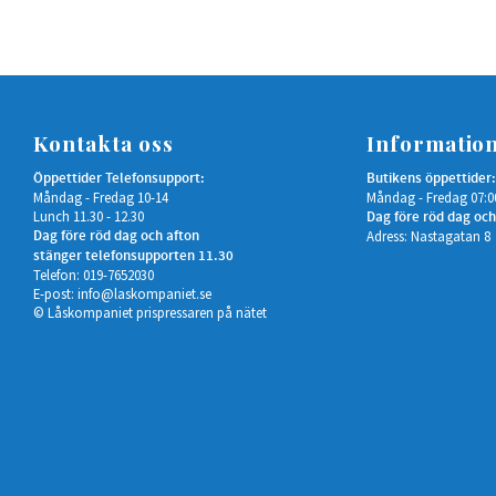
Kontakta oss
Informatio
Öppettider Telefonsupport:
Butikens öppettider:
Måndag - Fredag 10-14
Måndag - Fredag 07:0
Lunch 11.30 - 12.30
Dag före röd dag och
Dag före röd dag och afton
Adress: Nastagatan 8
stänger telefonsupporten 11.30
Telefon: 019-7652030
E-post:
info@laskompaniet.se
© Låskompaniet prispressaren på nätet