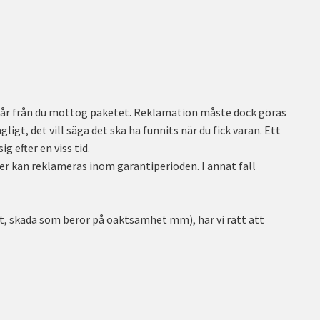
t 2 år från du mottog paketet. Reklamation måste dock göras
igt, det vill säga det ska ha funnits när du fick varan. Ett
g efter en viss tid.
r kan reklameras inom garantiperioden. I annat fall
ukt, skada som beror på oaktsamhet mm), har vi rätt att