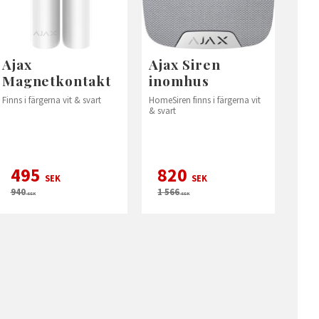
Ajax
Ajax Siren
Magnetkontakt
inomhus
Finns i färgerna vit & svart
HomeSiren finns i färgerna vit
& svart
495
820
SEK
SEK
940
1 566
SEK
SEK