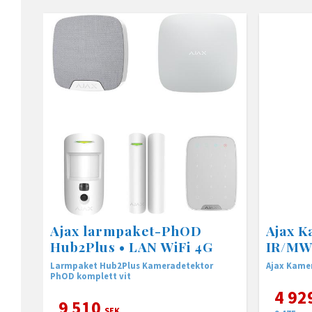
Ajax larmpaket-PhOD
Ajax 
Hub2Plus • LAN WiFi 4G
IR/MW
Larmpaket Hub2Plus Kameradetektor
Ajax Kame
PhOD komplett vit
4 92
9 510
SEK