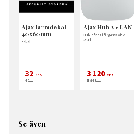
Ajax larmdekal
Ajax Hub 2 • LAN
40x60mm
Hub 2 finns i färgerna vit &
svart
dekal
32
3 120
SEK
SEK
40
5 948
SEK
SEK
Se även