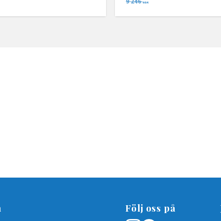
9 246
SEK
n
Följ oss på