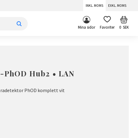
INKL. MOMS
EXKL. MOMS
KUNDV
FAVORITER
Mina sidor
0
SEK
t-PhOD Hub2 • LAN
adetektor PhOD komplett vit