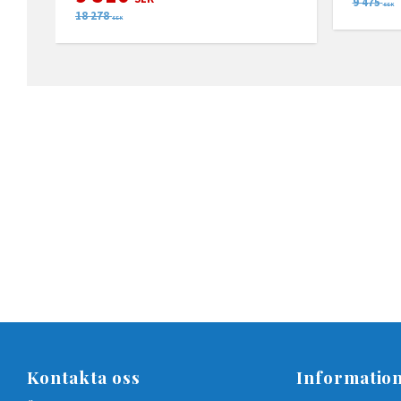
9 475
SEK
18 278
SEK
Kontakta oss
Informatio