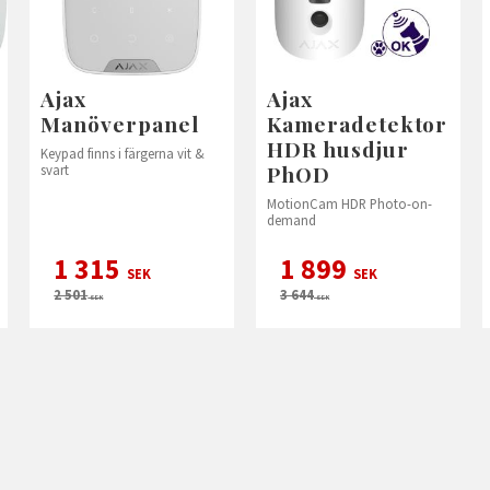
Ajax
Ajax
Manöverpanel
Kameradetektor
HDR husdjur
Keypad finns i färgerna vit &
PhOD
svart
MotionCam HDR Photo-on-
demand
1 315
1 899
SEK
SEK
2 501
3 644
SEK
SEK