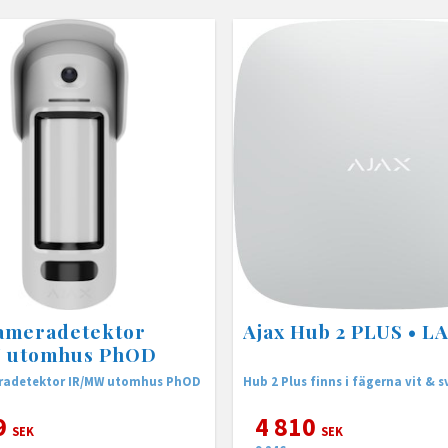
Kameradetektor
Ajax Hub 2 PLUS • L
 utomhus PhOD
radetektor IR/MW utomhus PhOD
Hub 2 Plus finns i fägerna vit & s
9
4 810
SEK
SEK