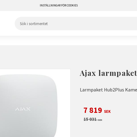
INSTÄLLNINGAR FÖR COOKIES
Ajax larmpake
Larmpaket Hub2Plus Kamer
Nedsatt pris:
7 819
SEK
Ordinarie pris:
15 031
SEK