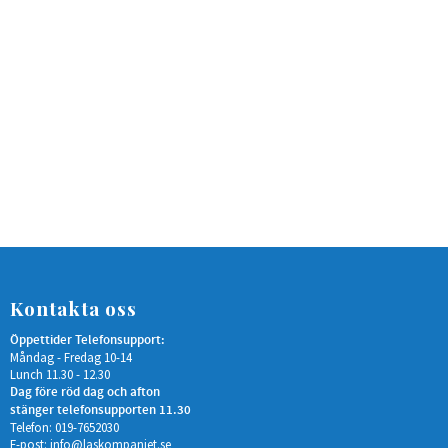
Kontakta oss
Öppettider Telefonsupport:
Måndag - Fredag 10-14
Lunch 11.30 - 12.30
Dag före röd dag och afton
stänger telefonsupporten 11.30
Telefon: 019-7652030
E-post:
info@laskompaniet.se