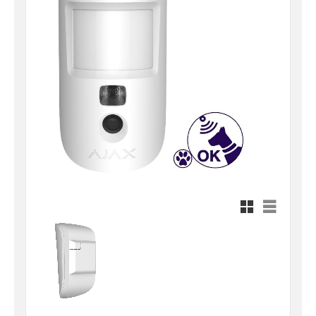
Rutnätsvy
Listvy