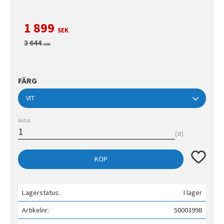
Nedsatt pris:
1 899
SEK
Ordinarie pris:
3 644
SEK
FÄRG
Antal
st
Lägg till 
KÖP
Lagerstatus
I lager
Artikelnr
50003998