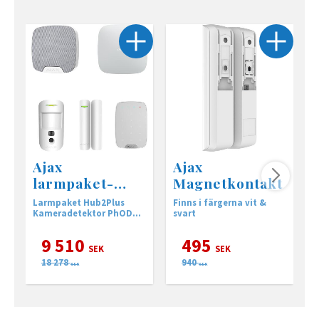
Ajax
Ajax
larmpaket-
Magnetkontakt
PhOD Hub2Plus
Larmpaket Hub2Plus
Finns i färgerna vit &
L
• LAN WiFi 4G
Kameradetektor PhOD
svart
K
komplett vit
k
9 510
495
SEK
SEK
18 278
940
SEK
SEK