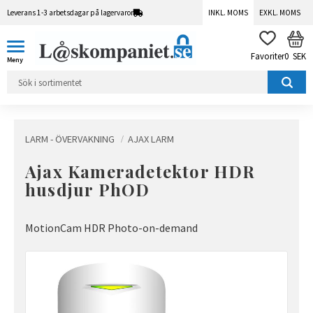
Leverans 1-3 arbetsdagar på lagervaror
INKL. MOMS
EXKL. MOMS
Meny
KUN
FAVORITER
0
SEK
LARM - ÖVERVAKNING
AJAX LARM
Ajax Kameradetektor HDR
husdjur PhOD
MotionCam HDR Photo-on-demand