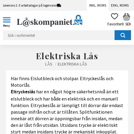
Leverans 1-3 arbetsdagar på lagervaror
INKL. MOMS
EXKL. MOMS
Meny
KUN
FAVORITER
0
SEK
Elektriska Lås
LÅS
ELEKTRISKA LÅS
Här finns Elslutbleck och stolpar. Eltryckeslås och
Motorlås.
har en något högre säkerhetsnivå än ett
Eltryckeslås
elslutbleck och har både en elektrisk och en manuell
funktion. Eltryckeslås är lämpligt till dörrar där endast
passage inifrån och ut är tillåten. Splitfunktionen
innebär att dörren är öppningsbar från insidan, medan
den är låst från utsidan. Utsidans trycke är elektriskt
styrt medan insidans trycke är mekaniskt inkopplat.