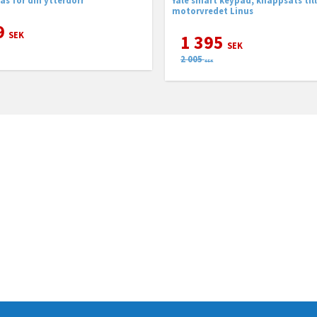
motorvredet Linus
9
SEK
1 395
SEK
2 005
SEK