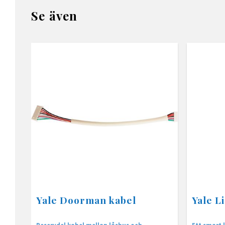
Se även
Yale Doorman kabel
Yale L
Reservdel kabel mellan låshus och
Ett smart l