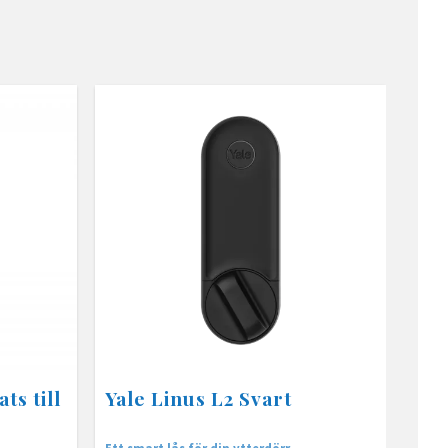
ts till
Yale Linus L2 Svart
Ett smart lås för din ytterdörr