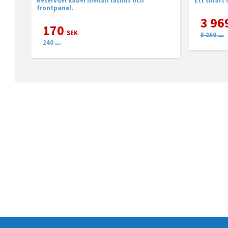
frontpanel.
3 96
170
SEK
5 250
SEK
240
SEK