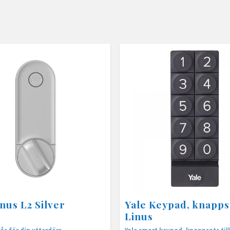
inus L2 Silver
Yale Keypad, knappsa
Linus
ås för din ytterdörr
Yale smart keypad, knappsats till