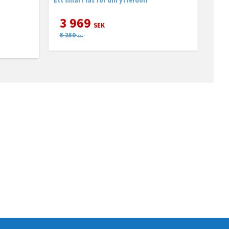
3 969
SEK
5 250
SEK