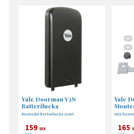
Yale Doorman V2N
Yale 
Batterilucka
Monter
Reservdel Batterilucka svart
Yale Doorm
159
165
SEK
S