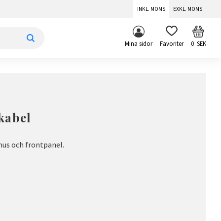
INKL. MOMS
EXKL. MOMS
KUNDV
FAVORITER
Mina sidor
0
SEK
kabel
hus och frontpanel.