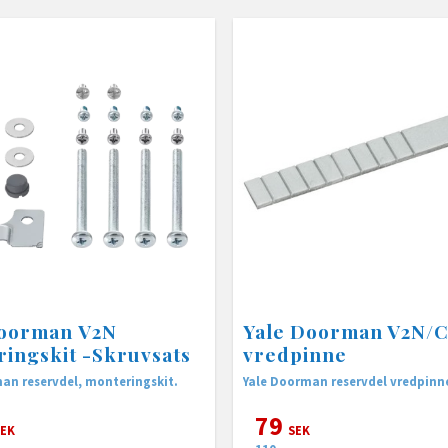
Doorman V2N
Yale Doorman V2N/C
ingskit -Skruvsats
vredpinne
an reservdel, monteringskit.
Yale Doorman reservdel vredpinn
79
EK
SEK