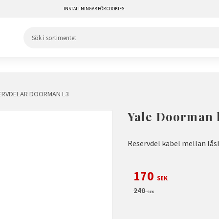
INSTÄLLNINGAR FÖR COOKIES
ERVDELAR DOORMAN L3
Yale Doorman 
Reservdel kabel mellan lås
Nedsatt pris:
170
SEK
Ordinarie pris:
240
SEK