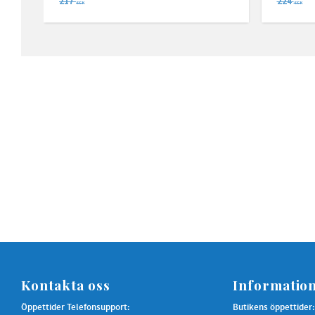
217
224
SEK
SEK
Kontakta oss
Informatio
Öppettider Telefonsupport:
Butikens öppettider: