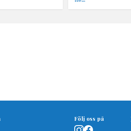
110
SEK
n
Följ oss på