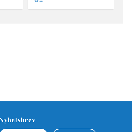
25
SEK
Nyhetsbrev