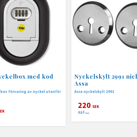
yckelbox med kod
Nyckelskylt 2991 nic
Assa
lbox förvaring av nyckel utanför
Assa nyckelskylt 2991
220
SEK
EK
317
SEK