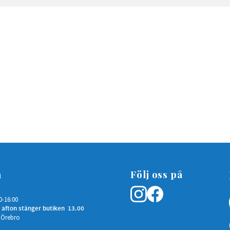
n
Följ oss på
0-16:00
 afton stänger butiken 13.00
 Örebro