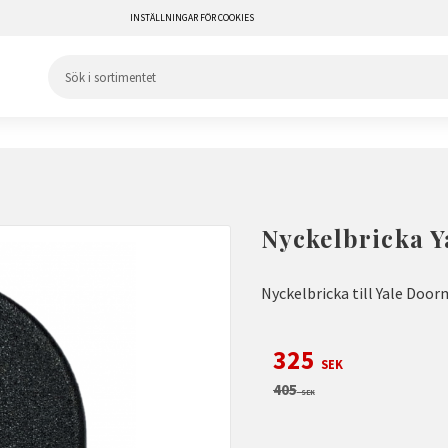
INSTÄLLNINGAR FÖR COOKIES
Nyckelbricka 
Nyckelbricka till Yale Door
Nedsatt pris:
325
SEK
Ordinarie pris:
405
SEK