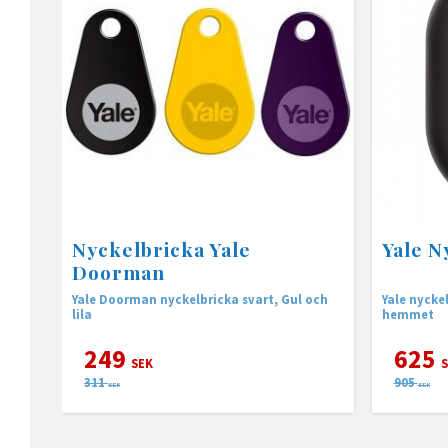
Nyckelbricka Yale
Yale N
Doorman
Yale Doorman nyckelbricka svart, Gul och
Yale nycke
lila
hemmet
249
625
SEK
S
311
905
SEK
SEK