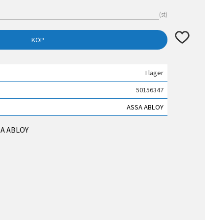
st
Lägg till i fav
KÖP
I lager
50156347
ASSA ABLOY
SSA ABLOY