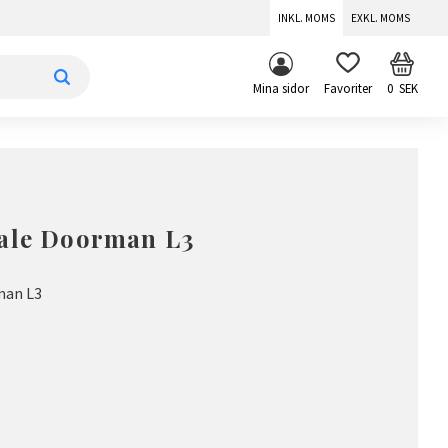
INKL. MOMS
EXKL. MOMS
KUNDV
FAVORITER
Mina sidor
0
SEK
Yale Doorman L3
man L3