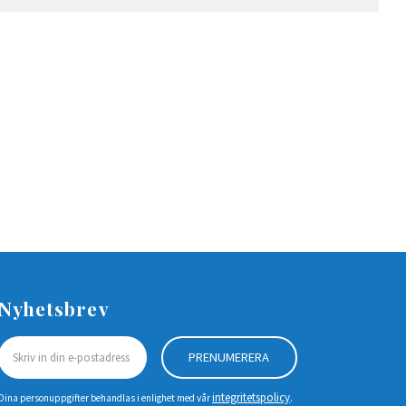
Nyhetsbrev
PRENUMERERA
integritetspolicy
Dina personuppgifter behandlas i enlighet med vår
.