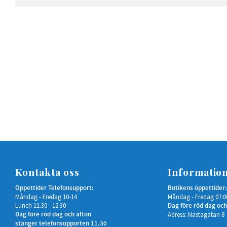
Kontakta oss
Informatio
Öppettider Telefonsupport:
Butikens öppettider:
Måndag - Fredag 10-14
Måndag - Fredag 07:0
Lunch 11.30 - 12.30
Dag före röd dag och
Dag före röd dag och afton
Adress: Nastagatan 8
stänger telefonsupporten 11.30