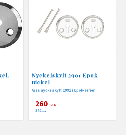
kel,
Nyckelskylt 2991 Epok
nickel
Assa nyckelskylt 2991 i Epok-serien
260
SEK
382
SEK