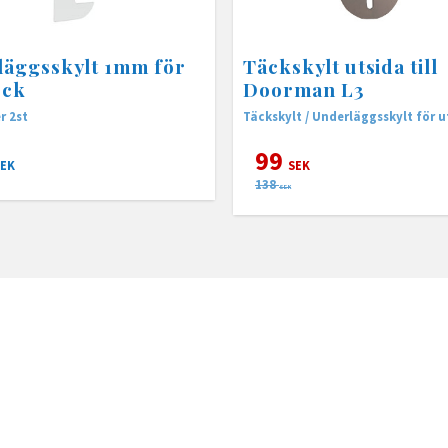
äggsskylt 1mm för
Täckskylt utsida till
eck
Doorman L3
r 2st
Täckskylt / Underläggsskylt för 
99
EK
SEK
138
SEK