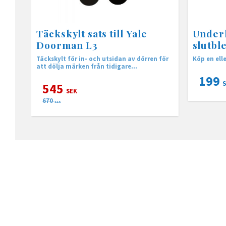
Täckskylt sats till Yale
Underl
Doorman L3
slutbl
Täckskylt för in- och utsidan av dörren för
Köp en elle
att dölja märken från tidigare
installationer.
199
S
545
SEK
670
SEK