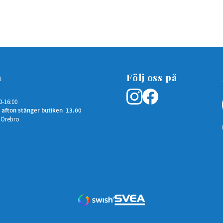
n
Följ oss på
0-16:00
 afton stänger butiken 13.00
 Örebro