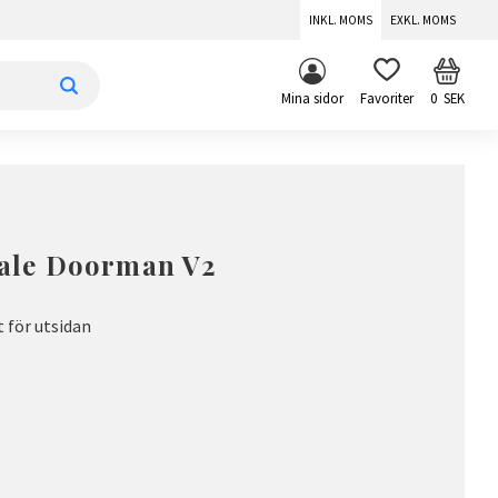
INKL. MOMS
EXKL. MOMS
KUNDV
FAVORITER
Mina sidor
0
SEK
 Yale Doorman V2
 för utsidan