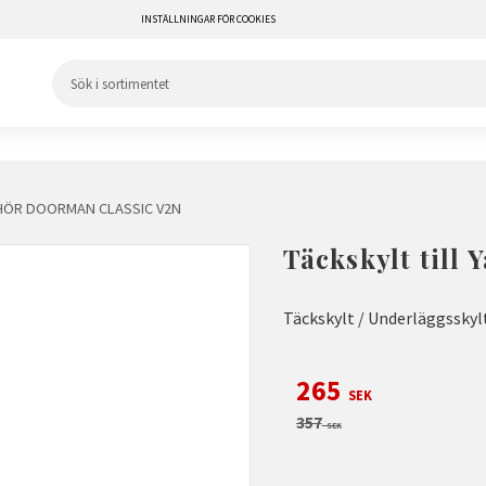
INSTÄLLNINGAR FÖR COOKIES
HÖR DOORMAN CLASSIC V2N
Täckskylt till
Täckskylt / Underläggsskylt
Nedsatt pris:
265
SEK
Ordinarie pris:
357
SEK