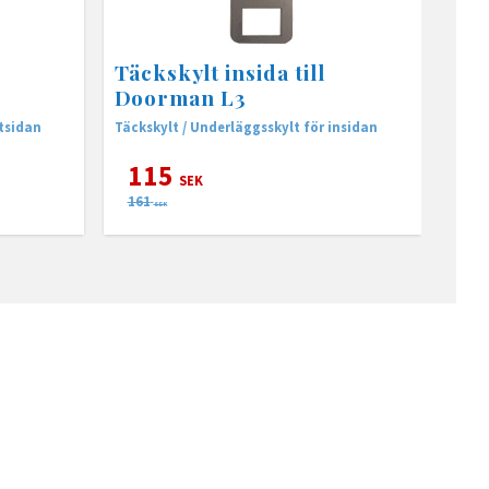
Täckskylt insida till
Doorman L3
utsidan
Täckskylt / Underläggsskylt för insidan
115
SEK
161
SEK