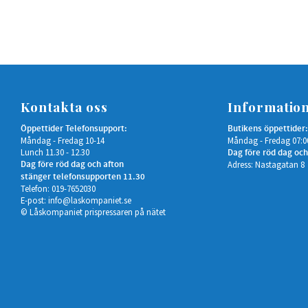
Kontakta oss
Informatio
Öppettider Telefonsupport:
Butikens öppettider:
Måndag - Fredag 10-14
Måndag - Fredag 07:0
Lunch 11.30 - 12.30
Dag före röd dag och
Dag före röd dag och afton
Adress: Nastagatan 8
stänger telefonsupporten 11.30
Telefon: 019-7652030
E-post:
info@laskompaniet.se
© Låskompaniet prispressaren på nätet