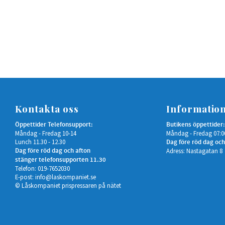
Kontakta oss
Informatio
Öppettider Telefonsupport:
Butikens öppettider:
Måndag - Fredag 10-14
Måndag - Fredag 07:0
Lunch 11.30 - 12.30
Dag före röd dag och
Dag före röd dag och afton
Adress: Nastagatan 8
stänger telefonsupporten 11.30
Telefon: 019-7652030
E-post:
info@laskompaniet.se
© Låskompaniet prispressaren på nätet