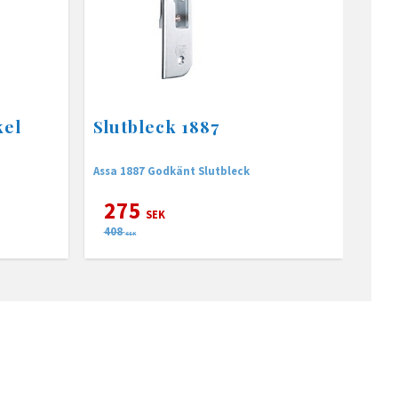
kel
Slutbleck 1887
Assa 1887 Godkänt Slutbleck
275
SEK
408
SEK