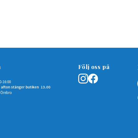
n
Följ oss på
0-16:00
 afton stänger butiken 13.00
 Örebro