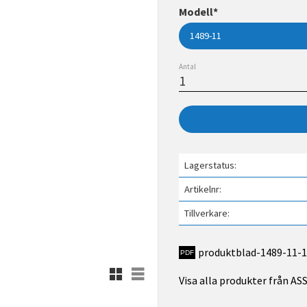
Modell*
Antal
Lagerstatus
Artikelnr
Tillverkare
produktblad-1489-11-1
Rutnätsvy
Listvy
Visa alla produkter från A