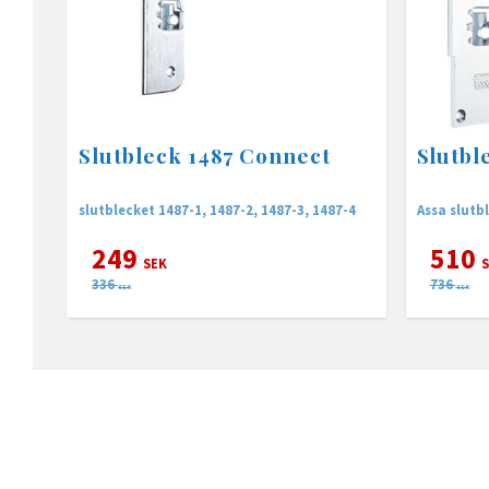
Slutbleck 1487 Connect
Slutbl
slutblecket 1487-1, 1487-2, 1487-3, 1487-4
Assa slutb
249
510
SEK
S
336
736
SEK
SEK