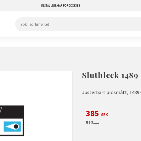
INSTÄLLNINGAR FÖR COOKIES
Slutbleck 1489 
Justerbart plösmått, 1489-
Nedsatt pris:
385
SEK
Ordinarie pris:
513
SEK