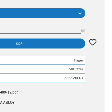
st
Lägg till i fav
KÖP
I lager
50102242
ASSA ABLOY
489-12.pdf
SSA ABLOY