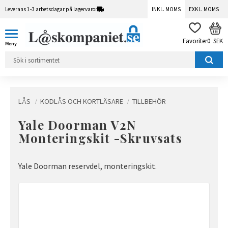
Leverans 1-3 arbetsdagar på lagervaror
INKL. MOMS
EXKL. MOMS
Meny
KUN
FAVORITER
0
SEK
LÅS
KODLÅS OCH KORTLÄSARE
TILLBEHÖR
Yale Doorman V2N
Monteringskit -Skruvsats
Yale Doorman reservdel, monteringskit.