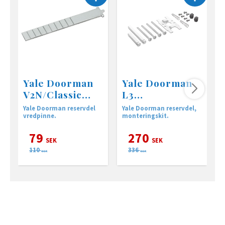
Yale Doorman
Yale Doorman
V2N/Classic
L3
vredpinne
Monteringskit -
Yale Doorman reservdel
Yale Doorman reservdel,
R
Skruvsats
vredpinne.
monteringskit.
l
79
270
SEK
SEK
110
336
SEK
SEK