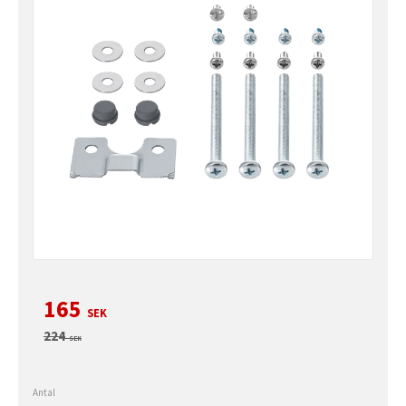
Nedsatt pris:
165
SEK
Ordinarie pris:
224
SEK
Antal