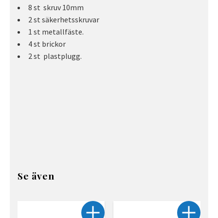
8 st skruv 10mm
2 st säkerhetsskruvar
1 st metallfäste.
4 st brickor
2 st plastplugg.
Se även