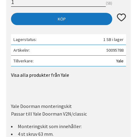
SB
Lägg till 
KÖP
Lagerstatus
1 SB i lager
Artikelnr
50095788
Tillverkare
Yale
Visa alla produkter från Yale
Yale Doorman monteringskit
Passar till Yale Doorman V2N/classic
Monteringskit som innehåller:
4 st skruv 63 mm.