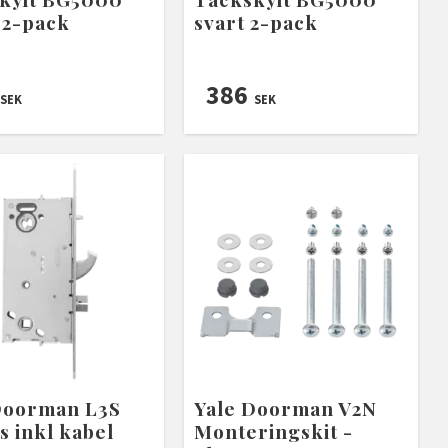
r 2-pack
svart 2-pack
386
SEK
SEK
Doorman L3S
Yale Doorman V2N
s inkl kabel
Monteringskit -