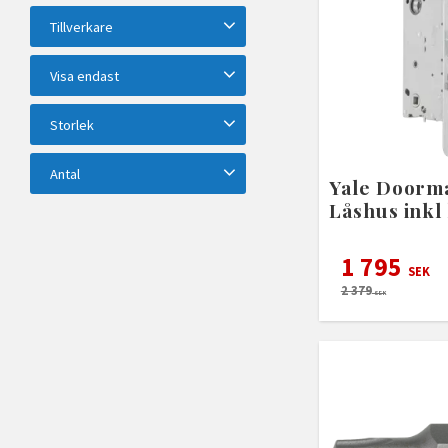
20
1 998
Tillverkare
ASSA ABLOY
3
Visa endast
Alarmtech
2
Axema
2
Finns i lager
22
Bacho
1
Storlek
Visa fler
60 mm
2
70 mm
2
Antal
Yale Doorm
48x290 mm
1
1 St
1
2 st
1
Låshus inkl
60x302 mm
1
1 795
SEK
2 379
SEK