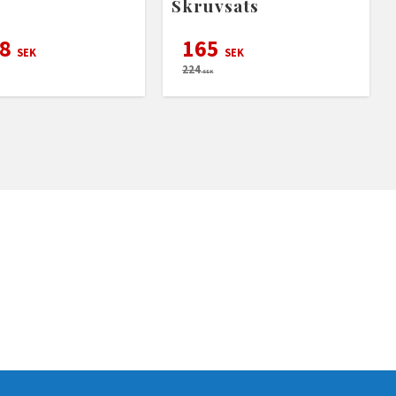
Skruvsats
98
165
SEK
SEK
224
SEK