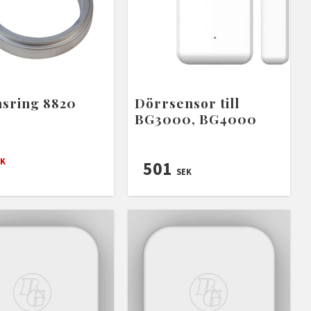
nsring 8820
Dörrsensor till
BG3000, BG4000
K
501
SEK