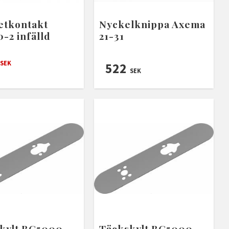
tkontakt
Nyckelknippa Axema
-2 infälld
21-31
SEK
522
SEK
kylt BG5000
Täckskylt BG5000