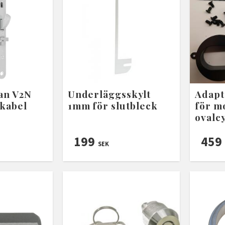
an V2N
Underläggsskylt
Adapt
 kabel
1mm för slutbleck
för m
ovalc
199
459
SEK