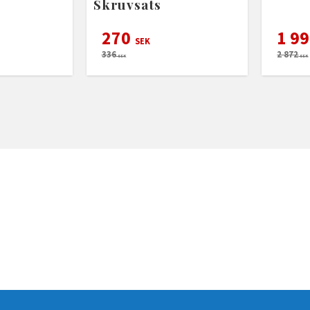
Skruvsats
270
1 9
SEK
336
2 872
SEK
SEK