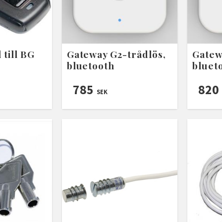
 till BG
Gateway G2-trådlös,
Gatew
bluetooth
bluet
785
820
SEK