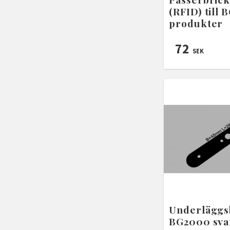
(RFID) till 
produkter
72
SEK
Underläggs
BG2000 sva