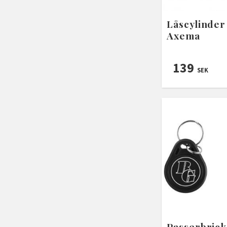
Låscylinder 
Axema
139
SEK
Passerbrick