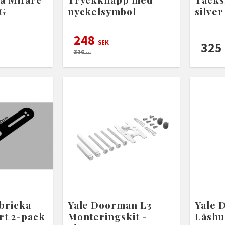
BG
nyckelsymbol
silve
248
SEK
325
316
SEK
bricka
Yale Doorman L3
Yale 
rt 2-pack
Monteringskit -
Låshu