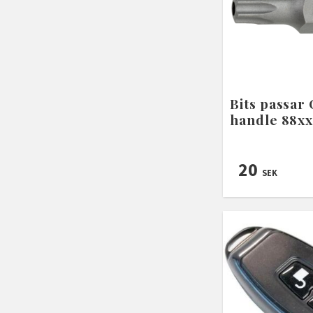
Bits passar
handle 88x
20
SEK