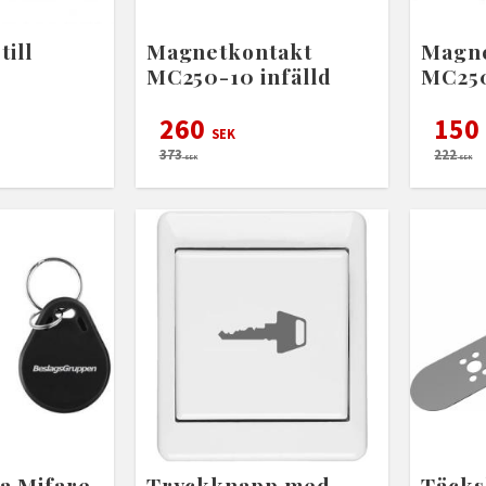
till
Magnetkontakt
Magne
MC250-10 infälld
MC250
260
150
SEK
373
222
SEK
SEK
a Mifare
Tryckknapp med
Täcks