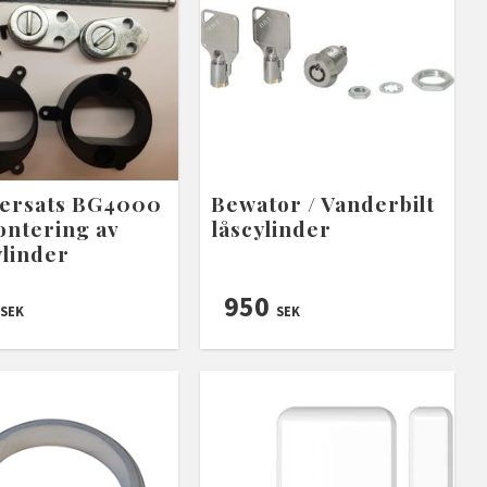
ersats BG4000
Bewator / Vanderbilt
ontering av
låscylinder
ylinder
950
SEK
SEK