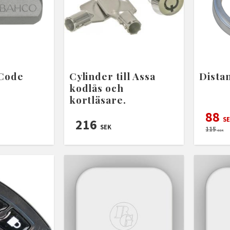
 Code
Cylinder till Assa
Dista
x
kodlås och
kortläsare.
88
SE
216
SEK
115
SEK