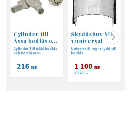
Cylinder till
Skyddshuv SH-
Assa kodlås och
1 universal
kortläsare.
Cylinder Till ASSA kodlås
Universellt regnskydd till
B
och kortläsare.
kodlås
C
o
216
1 100
SEK
SEK
1 375
SEK