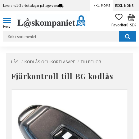
Leverans 1-3 arbetsdagar på lagervaror
INKL. MOMS
EXKL. MOMS
Meny
KUN
FAVORITER
0
SEK
LÅS
KODLÅS OCH KORTLÄSARE
TILLBEHÖR
Fjärkontroll till BG kodlås