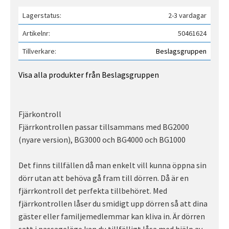
Lagerstatus
2-3 vardagar
Artikelnr
50461624
Tillverkare
Beslagsgruppen
Visa alla produkter från Beslagsgruppen
Fjärkontroll
Fjärrkontrollen passar tillsammans med BG2000
(nyare version), BG3000 och BG4000 och BG1000
Det finns tillfällen då man enkelt vill kunna öppna sin
dörr utan att behöva gå fram till dörren. Då är en
fjärrkontroll det perfekta tillbehöret. Med
fjärrkontrollen låser du smidigt upp dörren så att dina
gäster eller familjemedlemmar kan kliva in. Är dörren
satt i passageläge kan du tillfälligt låsa med hjälp av