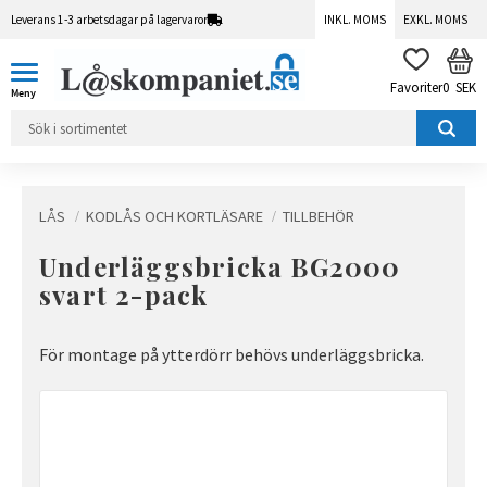
Leverans 1-3 arbetsdagar på lagervaror
INKL. MOMS
EXKL. MOMS
Meny
KUN
FAVORITER
0
SEK
LÅS
KODLÅS OCH KORTLÄSARE
TILLBEHÖR
Underläggsbricka BG2000
svart 2-pack
För montage på ytterdörr behövs underläggsbricka.