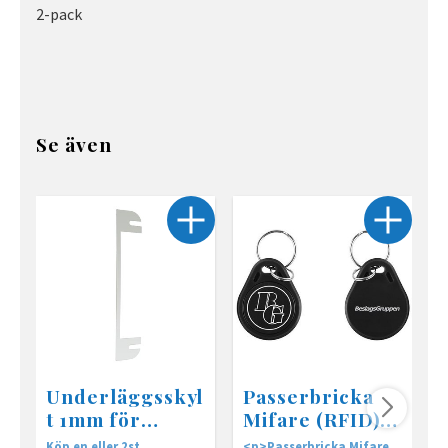
2-pack
Se även
Underläggsskyl
Passerbricka
t 1mm för
Mifare (RFID)
slutbleck
till BG
Köp en eller 2st
<p>Passerbricka Mifare
K