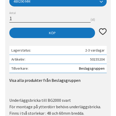
Antal
st
Lägg till 
KÖP
Lagerstatus
2-3 vardagar
Artikelnr
50155204
Tillverkare
Beslagsgruppen
Visa alla produkter från Beslagsgruppen
Underläggsbricka till BG2000 svart
För montage på ytterdörr behövs underläggsbricka.
Finns i två storlekar : 48 och 60mm bredda.