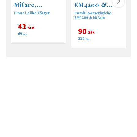
Mifare,
EM4200 &
utläsning
Mifare 4K
Finns i olika färger
Kombi passerbricka
A
utläsning
EM4200 & Mifare
42
SEK
90
SEK
49
SEK
110
SEK