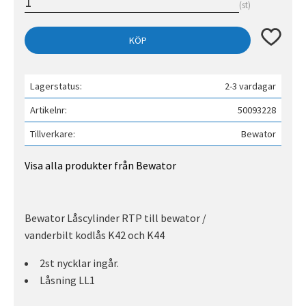
st
Lägg till 
KÖP
Lagerstatus
2-3 vardagar
Artikelnr
50093228
Tillverkare
Bewator
Visa alla produkter från Bewator
Bewator Låscylinder RTP till bewator /
vanderbilt kodlås K42 och K44
2st nycklar ingår.
Låsning LL1