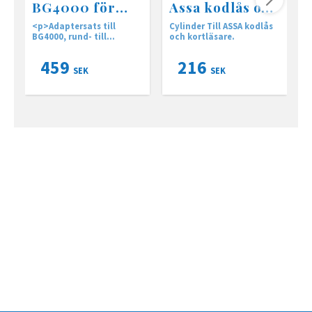
BG4000 för
Assa kodlås och
montering av
kortläsare.
<p>Adaptersats till
Cylinder Till ASSA kodlås
ovalcylinder
BG4000, rund- till
och kortläsare.
L
ovalcylinder inkl. 3 st.
<
klippbara
n
459
216
cylinderskruvar<span>
o
SEK
SEK
</span></p> <ul>
k
<li>Sats för konvertering
A
till ovalcylinder<br> </li>
<
<li>Inkluderar alla
detaljer </li></ul> <p>
<br></p> <p><br></p>
<p><br></p>