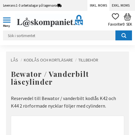
Leverans 1-3 arbetsdagar på lagervaror
INKL. MOMS
EXKL. MOMS
Meny
KUN
FAVORITER
0
SEK
LÅS
KODLÅS OCH KORTLÄSARE
TILLBEHÖR
Bewator / Vanderbilt
låscylinder
Reservedel till Bewator / vanderbilt kodlås K42 och
K44 2 rörformade nycklar följer med cylindern.