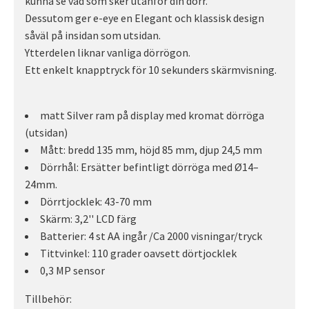
kunna se vad som sker utanför din dörr.
Dessutom ger e-eye en Elegant och klassisk design
såväl på insidan som utsidan.
Ytterdelen liknar vanliga dörrögon.
Ett enkelt knapptryck för 10 sekunders skärmvisning.
matt Silver ram på display med kromat dörröga
(utsidan)
Mått: bredd 135 mm, höjd 85 mm, djup 24,5 mm
Dörrhål: Ersätter befintligt dörröga med Ø14–
24mm.
Dörrtjocklek: 43-70 mm
Skärm: 3,2'' LCD färg
Batterier: 4 st AA ingår /Ca 2000 visningar/tryck
Tittvinkel: 110 grader oavsett dörtjocklek
0,3 MP sensor
Tillbehör: