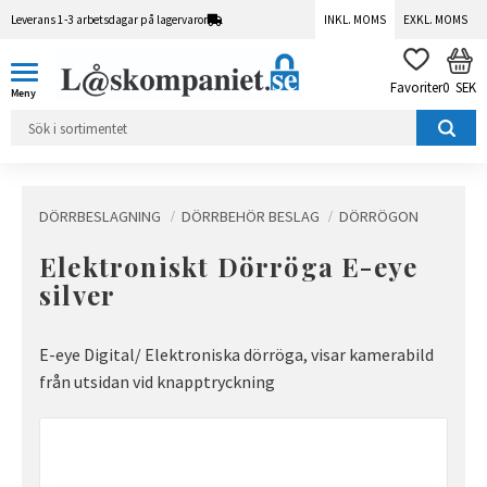
Leverans 1-3 arbetsdagar på lagervaror
INKL. MOMS
EXKL. MOMS
Meny
KUN
FAVORITER
0
SEK
DÖRRBESLAGNING
DÖRRBEHÖR BESLAG
DÖRRÖGON
Elektroniskt Dörröga E-eye
silver
E-eye Digital/ Elektroniska dörröga, visar kamerabild
från utsidan vid knapptryckning