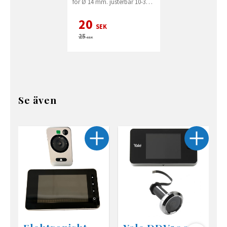
för Ø 14 mm. justerbar 10-30
mm.
20
SEK
25
SEK
Se även