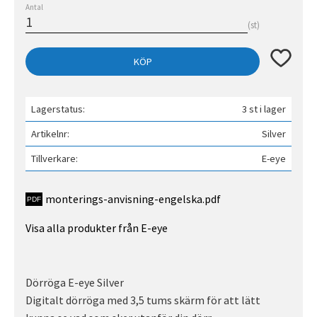
Antal
st
Lägg till 
KÖP
Lagerstatus
3 st i lager
Artikelnr
Silver
Tillverkare
E-eye
monterings-anvisning-engelska.pdf
Visa alla produkter från E-eye
Dörröga E-eye Silver
Digitalt dörröga med 3,5 tums skärm för att lätt