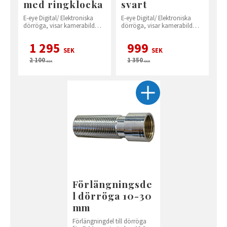
med ringklocka
svart
E-eye Digital/ Elektroniska
E-eye Digital/ Elektroniska
dörröga, visar kamerabild
dörröga, visar kamerabild
från utsidan vid
från utsidan vid
knapptryckning
knapptryckning
1 295
999
SEK
SEK
2 100
1 350
SEK
SEK
Förlängningsde
l dörröga 10-30
mm
Förlängningdel till dörröga