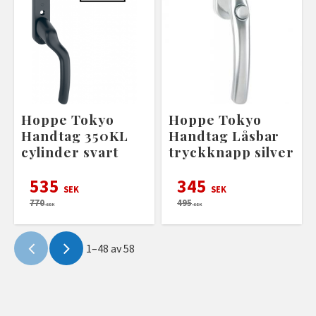
Hoppe Tokyo
Hoppe Tokyo
Handtag 350KL
Handtag Låsbar
cylinder svart
tryckknapp silver
535
345
SEK
SEK
770
495
SEK
SEK
1–
48
av
58