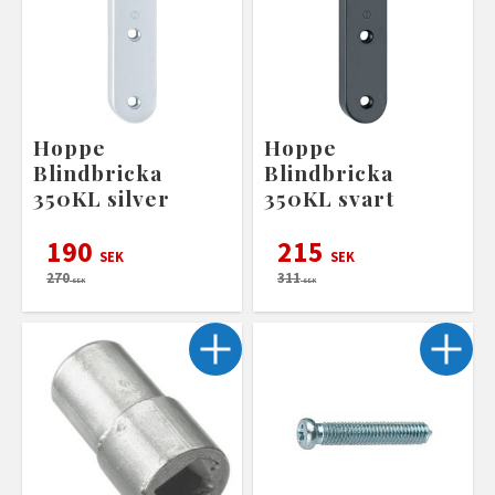
Hoppe
Hoppe
Blindbricka
Blindbricka
350KL silver
350KL svart
190
215
SEK
SEK
270
311
SEK
SEK