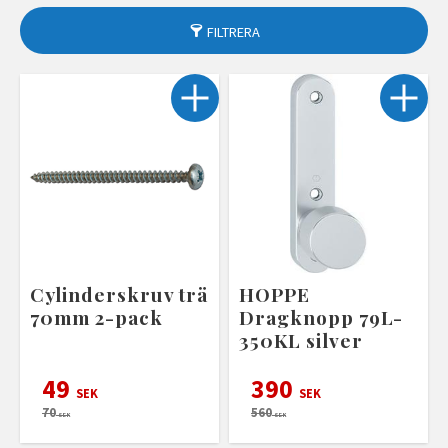
FILTRERA
Cylinderskruv trä
HOPPE
70mm 2-pack
Dragknopp 79L-
350KL silver
49
390
SEK
SEK
70
560
SEK
SEK