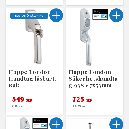
REA - UTFÖRSÄLJNING
Hoppe London
Hoppe London
Handtag låsbart,
Säkerhetshandta
Rak
g 93S • 7x53mm
549
725
SEK
SEK
810
1 075
SEK
SEK