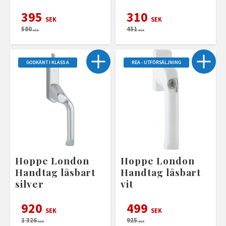
395
310
SEK
SEK
580
451
SEK
SEK
GODKÄNT I KLASS A
REA - UTFÖRSÄLJNING
Hoppe London
Hoppe London
Handtag låsbart
Handtag låsbart
silver
vit
920
499
SEK
SEK
1 326
925
SEK
SEK