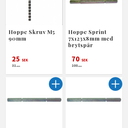
Hoppe Skruv M5
Hoppe Sprint
90mm
7x123x8mm med
brytspår
25
70
SEK
SEK
31
100
SEK
SEK