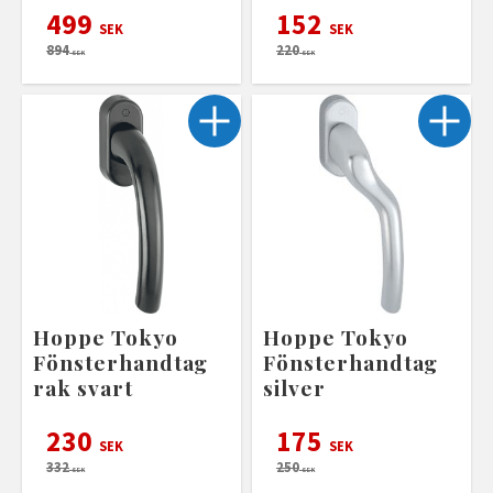
499
152
SEK
SEK
894
220
SEK
SEK
Hoppe Tokyo
Hoppe Tokyo
Fönsterhandtag
Fönsterhandtag
rak svart
silver
230
175
SEK
SEK
332
250
SEK
SEK