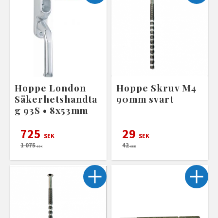
Hoppe London
Hoppe Skruv M4
Säkerhetshandta
90mm svart
g 93S • 8x53mm
725
29
SEK
SEK
1 075
42
SEK
SEK