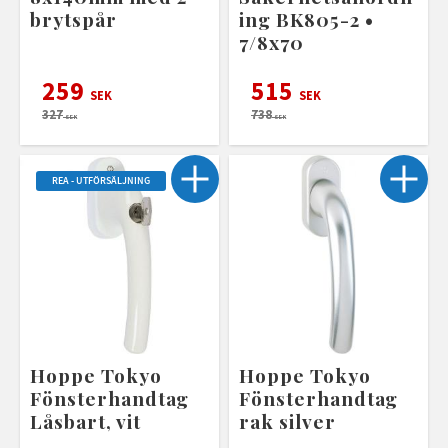
brytspår
ing BK805-2 •
7/8x70
259
515
SEK
SEK
327
738
SEK
SEK
REA - UTFÖRSÄLJNING
Hoppe Tokyo
Hoppe Tokyo
Fönsterhandtag
Fönsterhandtag
Låsbart, vit
rak silver