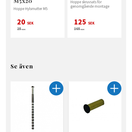
M5x20
Hoppe skruvsats för
genomgående montage
Hoppe Hylsmutter M5
20
125
SEK
SEK
25
165
SEK
SEK
Se även