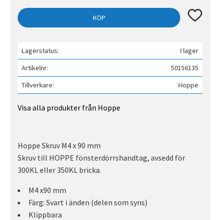
Lägg till 
KÖP
Lagerstatus
I lager
Artikelnr
50156135
Tillverkare
Hoppe
Visa alla produkter från Hoppe
Hoppe Skruv M4 x 90 mm
Skruv till HOPPE fönsterdörrshandtag, avsedd för
300KL eller 350KL bricka.
M4 x90 mm
Färg: Svart i änden (delen som syns)
Klippbara