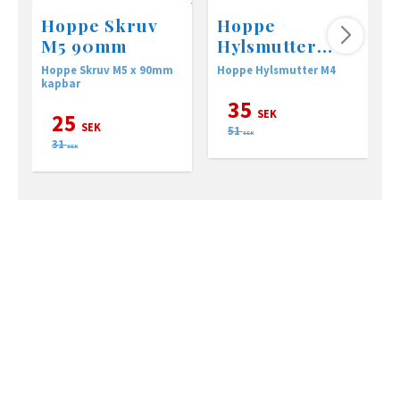
Hoppe Skruv
Hoppe
M5 90mm
Hylsmutter
M4x20 svart
Hoppe Skruv M5 x 90mm
Hoppe Hylsmutter M4
H
kapbar
35
SEK
25
SEK
51
SEK
31
SEK