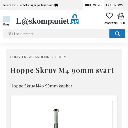
Leverans 1-3 arbetsdagar på lagervaror
INKL. MOMS
EXKL. MOMS
Meny
KUN
FAVORITER
0
SEK
FÖNSTER - ALTANDÖRR
HOPPE
Hoppe Skruv M4 90mm svart
Hoppe Skruv M4 x 90mm kapbar