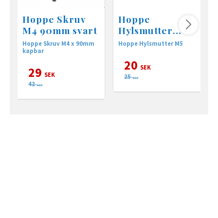
Hoppe Skruv
Hoppe
M4 90mm svart
Hylsmutter
M5x20
Hoppe Skruv M4 x 90mm
Hoppe Hylsmutter M5
H
kapbar
20
SEK
29
SEK
25
SEK
42
SEK