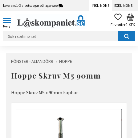
Leverans 1-3 arbetsdagar på lagervaror
INKL. MOMS
EXKL. MOMS
Meny
KUN
FAVORITER
0
SEK
FÖNSTER - ALTANDÖRR
HOPPE
Hoppe Skruv M5 90mm
Hoppe Skruv M5 x 90mm kapbar