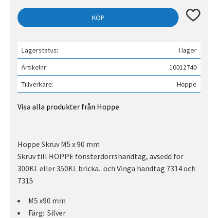
Lägg till 
KÖP
Lagerstatus
I lager
Artikelnr
10012740
Tillverkare
Hoppe
Visa alla produkter från Hoppe
Hoppe Skruv M5 x 90 mm
Skruv till HOPPE fönsterdörrshandtag, avsedd för
300KL eller 350KL bricka. och Vinga handtag 7314 och
7315
M5 x90 mm
Färg: Silver