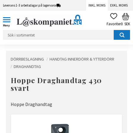
Leverans 1-3 arbetsdagar på lagervaror
INKL. MOMS
EXKL. MOMS
Meny
KUN
FAVORITER
0
SEK
DÖRRBESLAGNING
HANDTAG INNERDÖRR & YTTERDÖRR
DRAGHANDTAG
Hoppe Draghandtag 430
svart
Hoppe Draghandtag