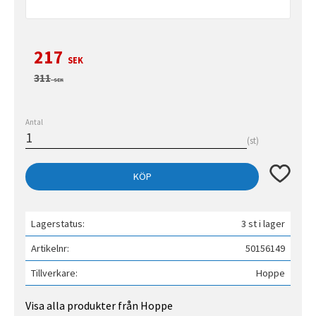
Nedsatt pris:
217
SEK
Ordinarie pris:
311
SEK
Antal
st
Lägg till 
KÖP
Lagerstatus
3 st i lager
Artikelnr
50156149
Tillverkare
Hoppe
Visa alla produkter från Hoppe