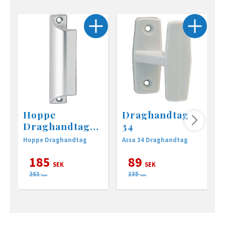
Hoppe
Draghandtag
Draghandtag
34
430
Hoppe Draghandtag
Assa 34 Draghandtag
H
a
185
89
SEK
SEK
261
135
SEK
SEK