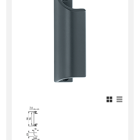
Rutnätsvy
Listvy