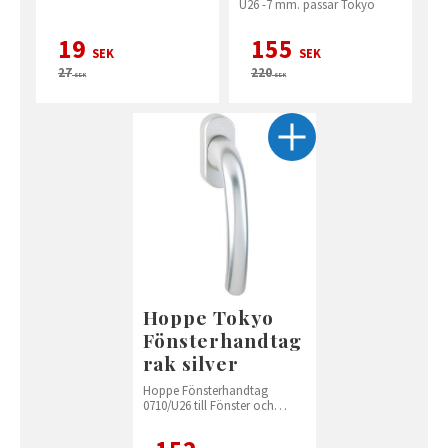
U26 -7 mm. passar Tokyo
19
155
SEK
SEK
27
220
SEK
SEK
Hoppe Tokyo
Fönsterhandtag
rak silver
Hoppe Fönsterhandtag
0710/U26 till Fönster och
altandörrar