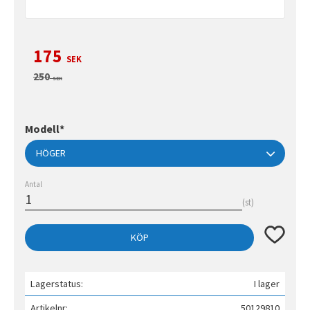
Nedsatt pris:
175
SEK
Ordinarie pris:
250
SEK
Modell*
Antal
st
Lägg till 
KÖP
Lagerstatus
I lager
Artikelnr
50129810