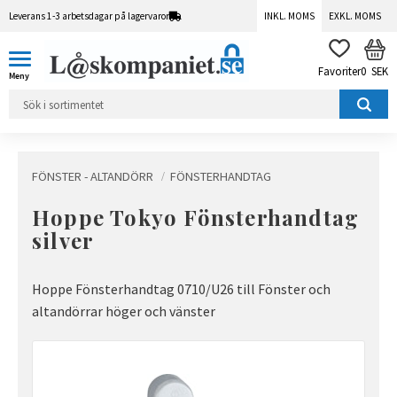
Leverans 1-3 arbetsdagar på lagervaror
INKL. MOMS
EXKL. MOMS
Meny
KUN
FAVORITER
0
SEK
FÖNSTER - ALTANDÖRR
FÖNSTERHANDTAG
Hoppe Tokyo Fönsterhandtag
silver
Hoppe Fönsterhandtag 0710/U26 till Fönster och
altandörrar höger och vänster