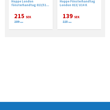
g Utsida silver
g silver
Hoppe London
Hoppe Fönsterhandtag
f
fönsterhandtag 013/51N
London 013/ U14 K
h
med gänga
215
139
SEK
SEK
289
225
SEK
SEK