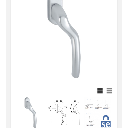
Rutnätsvy
Listvy