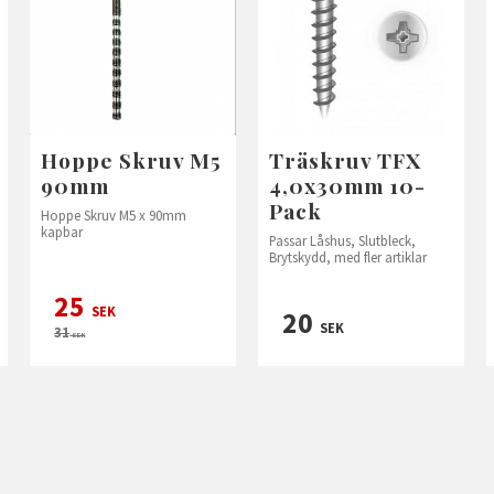
Hoppe Skruv M5
Träskruv TFX
90mm
4,0x30mm 10-
Pack
Hoppe Skruv M5 x 90mm
kapbar
Passar Låshus, Slutbleck,
Brytskydd, med fler artiklar
25
SEK
20
SEK
31
SEK