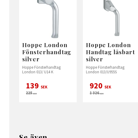
Hoppe London
Hoppe London
Fönsterhandtag
Handtag låsbart
silver
silver
Hoppe Fönsterhandtag
Hoppe Fönsterhandtag
London 013/ U14 K
London 013/U955S
139
920
SEK
SEK
225
1 326
SEK
SEK
Se även