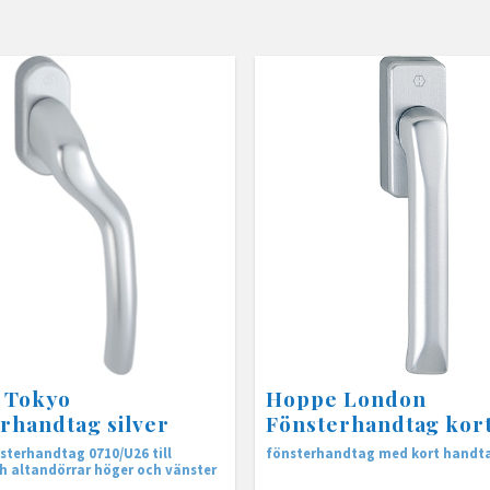
 Tokyo
Hoppe London
rhandtag silver
Fönsterhandtag kor
terhandtag 0710/U26 till
fönsterhandtag med kort handt
h altandörrar höger och vänster