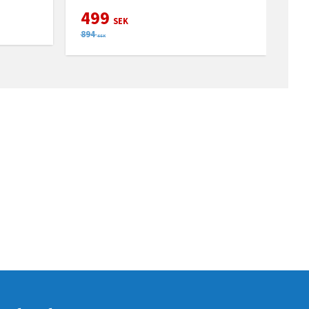
499
SEK
894
SEK