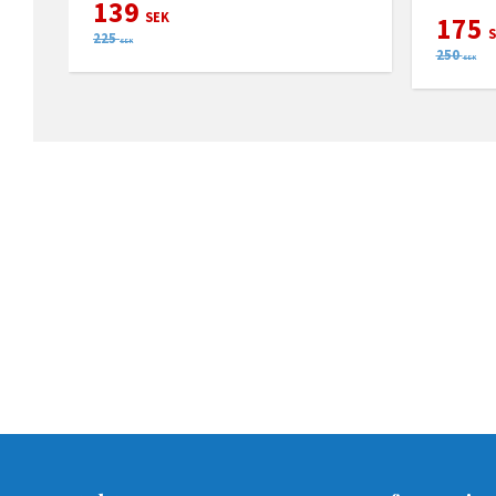
139
SEK
175
S
225
SEK
250
SEK