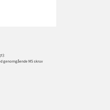
t):
ed genomgående M5 skruv