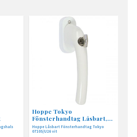
Hoppe Tokyo
t
Fönsterhandtag Låsbart,
vit
agshals
Hoppe Låsbart Fönsterhandtag Tokyo
0710S/U26 vit