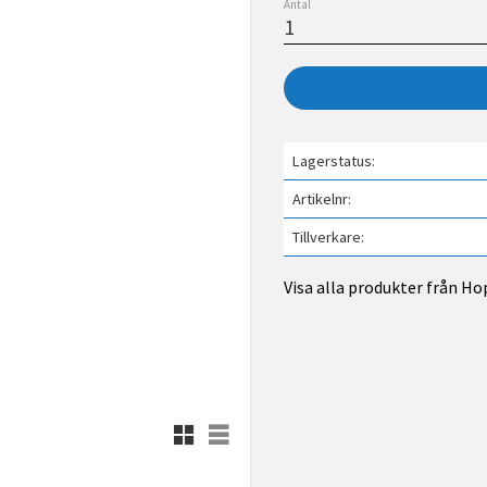
Antal
Lagerstatus
Artikelnr
Tillverkare
Visa alla produkter från H
Rutnätsvy
Listvy