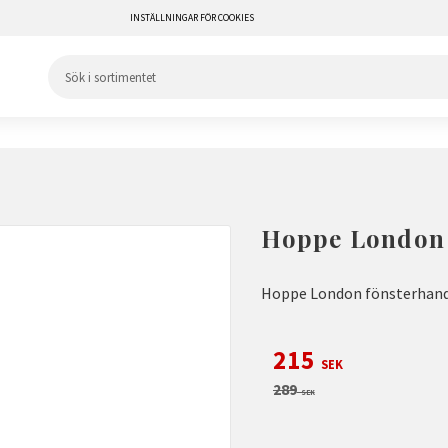
INSTÄLLNINGAR FÖR COOKIES
Hoppe London 
Hoppe London fönsterhan
Nedsatt pris:
215
SEK
Ordinarie pris:
289
SEK