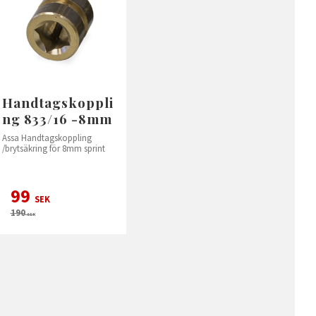
Handtagskoppli
ng 833/16 -8mm
Assa Handtagskoppling
/brytsäkring för 8mm sprint
99
SEK
190
SEK