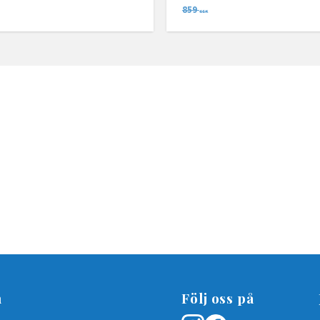
859
SEK
n
Följ oss på