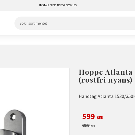
INSTÄLLNINGAR FÖR COOKIES
Hoppe Atlanta
(rostfri nyans)
Handtag Atlanta 1530/350KL
Nedsatt pris:
599
SEK
Ordinarie pris:
859
SEK