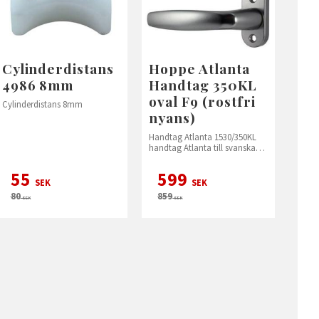
Cylinderdistans
Hoppe Atlanta
4986 8mm
Handtag 350KL
oval F9 (rostfri
Cylinderdistans 8mm
nyans)
Handtag Atlanta 1530/350KL
handtag Atlanta till svanska
fönster, Sp Traryd
55
599
SEK
SEK
80
859
SEK
SEK