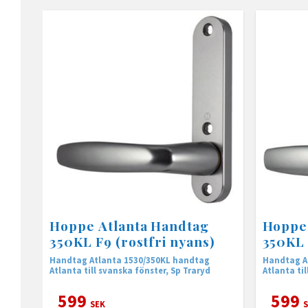
Hoppe Atlanta Handtag
Hoppe 
350KL F9 (rostfri nyans)
350KL 
nyans)
Handtag Atlanta 1530/350KL handtag
Handtag Atla
Atlanta till svanska fönster, Sp Traryd
Atlanta til
599
599
SEK
S