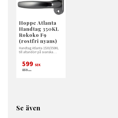
Hoppe Atlanta
Handtag 350KL
Rokoko F9
(rostfri nyans)
Handtag Atlanta 1530/350KL
till altandörr på svanska
fönster, Sp, Traryd
599
SEK
859
SEK
Se även