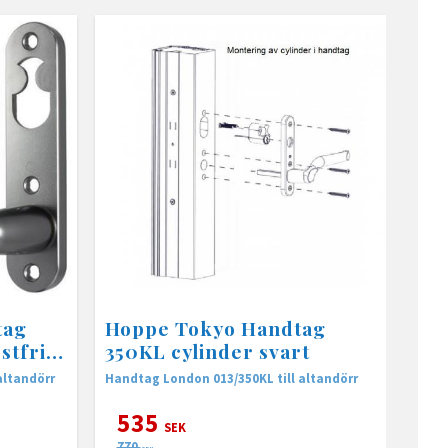
tag
Hoppe Tokyo Handtag
stfri
350KL cylinder svart
altandörr
Handtag London 013/350KL till altandörr
535
SEK
770