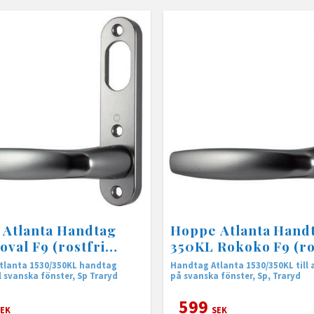
Atlanta Handtag
Hoppe Atlanta Hand
oval F9 (rostfri
350KL Rokoko F9 (ro
nyans)
nta 1530/350KL handtag
Handtag Atlanta 1530/350KL till 
l svanska fönster, Sp Traryd
på svanska fönster, Sp, Traryd
599
EK
SEK