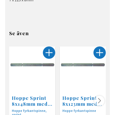
Se även
Hoppe Sprint
Hoppe Sprint
8x148mm med 2
8x123mm med 2
brytspår
brytspår
Hoppe fyrkantspinne,
Hoppe fyrkantspinne
H
sprint
s