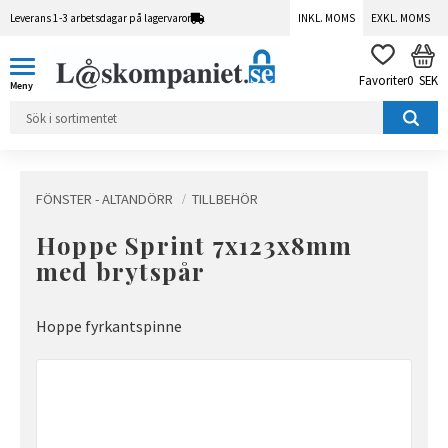
Leverans 1-3 arbetsdagar på lagervaror
INKL. MOMS
EXKL. MOMS
Meny
KUN
FAVORITER
0
SEK
FÖNSTER - ALTANDÖRR
TILLBEHÖR
Hoppe Sprint 7x123x8mm
med brytspår
Hoppe fyrkantspinne