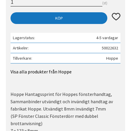
st
Lägg till 
KÖP
Lagerstatus
4-5 vardagar
Artikelnr
50022632
Tillverkare
Hoppe
Visa alla produkter från Hoppe
Hoppe Hantagssprint för Hoppes fönsterhandtag,
Sammanbinder utvändigt och invändigt handtag av
fabrikat Hoppe. Utvändigt 8mm invändigt 7mm
(SP Fönster Classic Fönsterdörr med dubbel
brottanvisning)
7 x 123 x 8mm