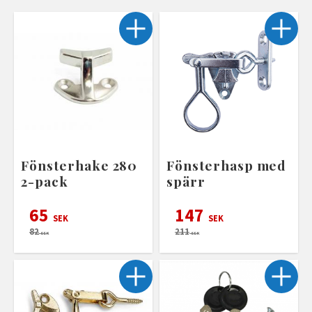
Fönsterhake 280
Fönsterhasp med
2-pack
spärr
65
147
SEK
SEK
82
211
SEK
SEK