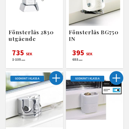
Fönsterlås 2830
Fönsterlås BG750
utgående
IN
735
395
SEK
SEK
1 135
653
SEK
SEK
GODKÄNT I KLASS A
GODKÄNT I KLASS A