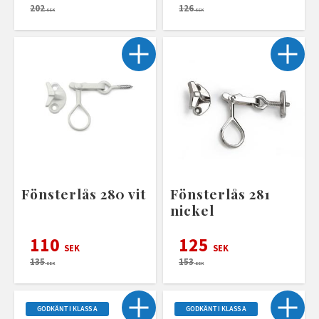
202
126
SEK
SEK
Fönsterlås 280 vit
Fönsterlås 281
nickel
110
125
SEK
SEK
135
153
SEK
SEK
GODKÄNT I KLASS A
GODKÄNT I KLASS A