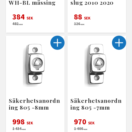
WH-BL mässing
slug 2010 2020
384
88
SEK
SEK
482
126
SEK
SEK
Säkerhetsanordn
Säkerhetsanordn
ing 805 -8mm
ing 805 -7mm
998
970
SEK
SEK
1 434
1 400
SEK
SEK