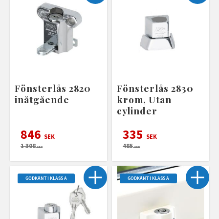
Fönsterlås 2820
Fönsterlås 2830
inåtgående
krom, Utan
cylinder
846
335
SEK
SEK
1 308
485
SEK
SEK
GODKÄNT I KLASS A
GODKÄNT I KLASS A