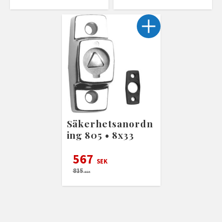
Säkerhetsanordn
ing 805 • 8x33
567
SEK
815
SEK