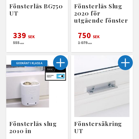
Fönsterlås BG750
Fönsterlås Slug
UT
2020 för
utgående fönster
339
750
SEK
SEK
555
1 079
SEK
SEK
GODKÄNT I KLASS A
Fönsterlås slug
Fönstersäkring
2010 in
UT