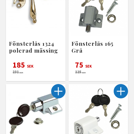
Fönsterlås 1324
Fönsterlås 165
polerad mässing
Grå
185
75
SEK
SEK
231
125
SEK
SEK