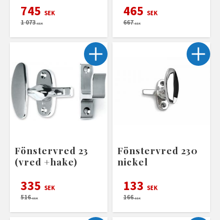
745
465
SEK
SEK
1 073
667
SEK
SEK
Fönstervred 23
Fönstervred 230
(vred +hake)
nickel
335
133
SEK
SEK
516
166
SEK
SEK