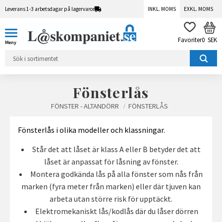
Leverans 1-3 arbetsdagar på lagervaror
INKL. MOMS
EXKL. MOMS
Meny
KUN
FAVORITER
0
SEK
Fönsterlås
FÖNSTER - ALTANDÖRR
FÖNSTERLÅS
Fönsterlås i olika modeller och klassningar.
Står det att låset är klass A eller B betyder det att
låset är anpassat för låsning av fönster.
Montera godkända lås på alla fönster som nås från
marken (fyra meter från marken) eller där tjuven kan
arbeta utan större risk för upptäckt.
Elektromekaniskt lås/kodlås där du låser dörren