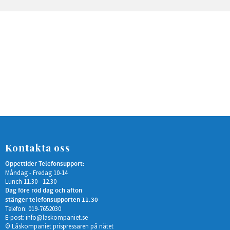
Kontakta oss
Öppettider Telefonsupport:
Måndag - Fredag 10-14
Lunch 11.30 - 12.30
Dag före röd dag och afton
stänger telefonsupporten 11.30
Telefon: 019-7652030
E-post:
info@laskompaniet.se
© Låskompaniet prispressaren på nätet