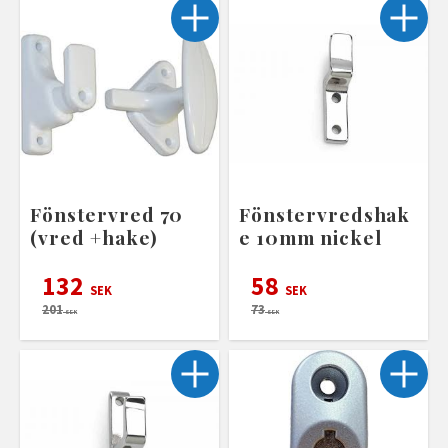
Fönstervred 70
Fönstervredshak
(vred +hake)
e 10mm nickel
132
58
SEK
SEK
201
73
SEK
SEK