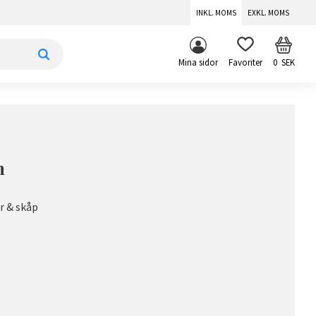
INKL. MOMS
EXKL. MOMS
KUNDV
FAVORITER
Mina sidor
0
SEK
m
or & skåp