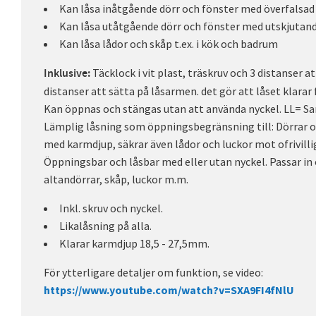
Kan låsa inåtgående dörr och fönster med överfalsa
Kan låsa utåtgående dörr och fönster med utskjutan
Kan låsa lådor och skåp t.ex. i kök och badrum
Täcklock i vit plast, träskruv och 3 distanser 
Inklusive:
distanser att sätta på låsarmen. det gör att låset klara
Kan öppnas och stängas utan att använda nyckel. LL= Sa
Lämplig låsning som öppningsbegränsning till: Dörrar o
med karmdjup, säkrar även lådor och luckor mot ofrivill
Öppningsbar och låsbar med eller utan nyckel. Passar in
altandörrar, skåp, luckor m.m.
Inkl. skruv och nyckel.
Likalåsning på alla.
Klarar karmdjup 18,5 - 27,5mm.
För ytterligare detaljer om funktion, se video:
https://www.youtube.com/watch?v=SXA9FI4fNlU