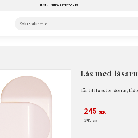
INSTÄLLNINGAR FÖR COOKIES
Lås med låsar
Lås till fönster, dörrar, låd
Nedsatt pris:
245
SEK
Ordinarie pris:
349
SEK