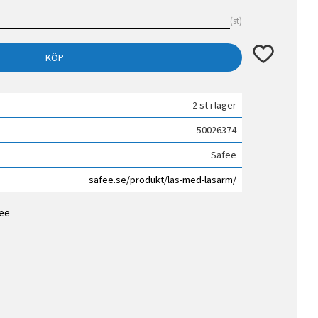
st
Lägg till i fav
KÖP
2 st i lager
50026374
Safee
safee.se/produkt/las-med-lasarm/
fee