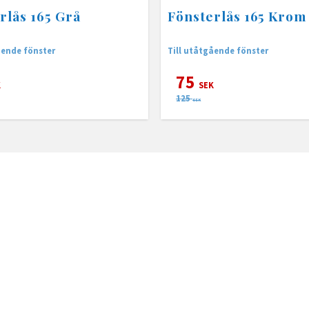
rlås 165 Grå
Fönsterlås 165 Krom
ående fönster
Till utåtgående fönster
75
K
SEK
125
SEK