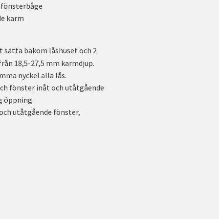
d fönsterbåge
de karm
att sätta bakom låshuset och 2
r från 18,5-27,5 mm karmdjup.
mma nyckel alla lås.
ch fönster inåt och utåtgående
ig öppning.
 och utåtgående fönster,