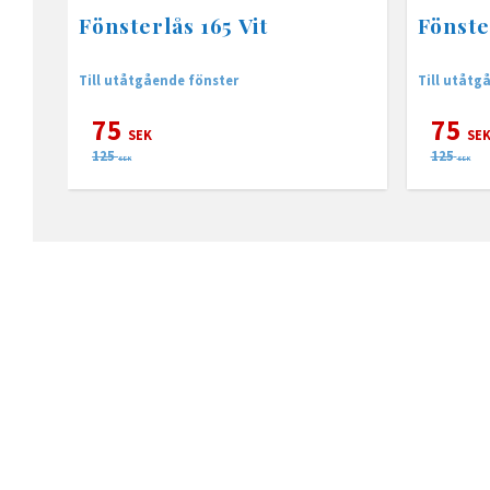
Fönsterlås 165 Vit
Fönste
Till utåtgående fönster
Till utåtg
75
75
SEK
SE
125
125
SEK
SEK