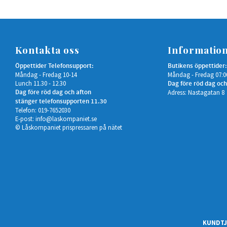
Kontakta oss
Informatio
Öppettider Telefonsupport:
Butikens öppettider:
Måndag - Fredag 10-14
Måndag - Fredag 07:0
Lunch 11.30 - 12.30
Dag före röd dag och
Dag före röd dag och afton
Adress: Nastagatan 8
stänger telefonsupporten 11.30
Telefon: 019-7652030
E-post:
info@laskompaniet.se
© Låskompaniet prispressaren på nätet
KUNDTJ