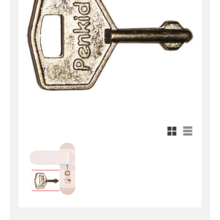
Rutnätsvy
Listvy