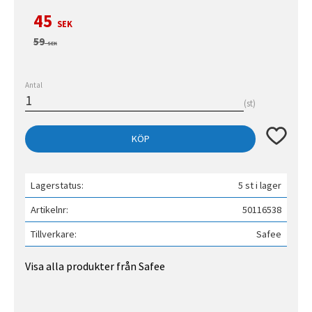
Nedsatt pris:
45
SEK
Ordinarie pris:
59
SEK
Antal
st
Lägg till 
KÖP
Lagerstatus
5 st i lager
Artikelnr
50116538
Tillverkare
Safee
Visa alla produkter från Safee