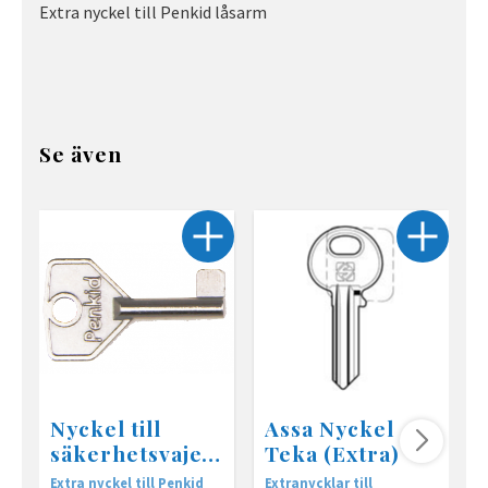
Extra nyckel till Penkid låsarm
Se även
Nyckel till
Assa Nyckel
säkerhetsvajer
Teka (Extra)
Penkid
Extra nyckel till Penkid
Extranycklar till
E