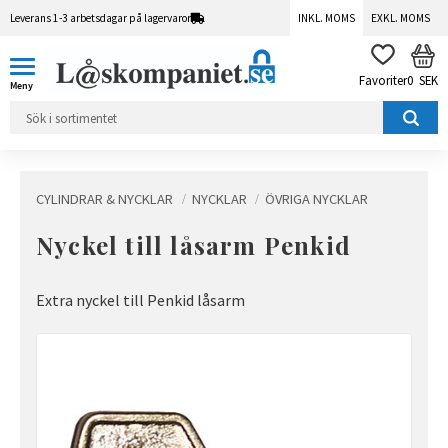
Leverans 1-3 arbetsdagar på lagervaror
INKL. MOMS
EXKL. MOMS
Meny
KUN
FAVORITER
0
SEK
CYLINDRAR & NYCKLAR
NYCKLAR
ÖVRIGA NYCKLAR
Nyckel till låsarm Penkid
Extra nyckel till Penkid låsarm