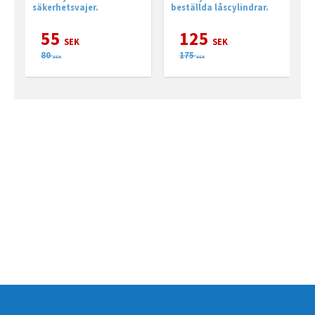
säkerhetsvajer.
beställda låscylindrar.
b
e
55
125
SEK
SEK
80
175
SEK
SEK