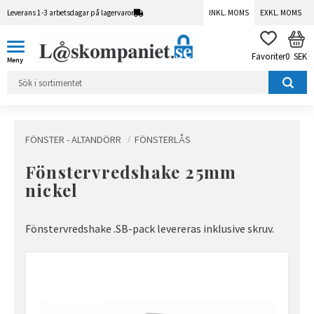
Leverans 1-3 arbetsdagar på lagervaror
INKL. MOMS
EXKL. MOMS
Meny
KUN
FAVORITER
0
SEK
FÖNSTER - ALTANDÖRR
FÖNSTERLÅS
Fönstervredshake 25mm
nickel
Fönstervredshake .SB-pack levereras inklusive skruv.