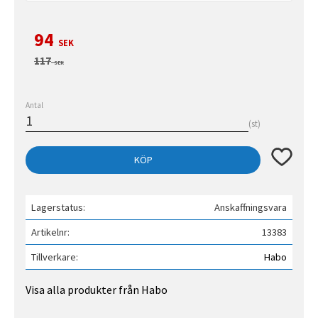
Nedsatt pris:
94
SEK
Ordinarie pris:
117
SEK
Antal
st
Lägg till 
KÖP
Lagerstatus
Anskaffningsvara
Artikelnr
13383
Tillverkare
Habo
Visa alla produkter från Habo