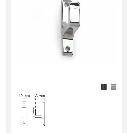
Rutnätsvy
Listvy