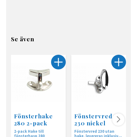
Se även
Fönsterhake
Fönstervred
280 2-pack
230 nickel
2-pack Hake till
Fönstervred 230 utan
F
fönsterhasp 280
hake, levereras inklusive
i