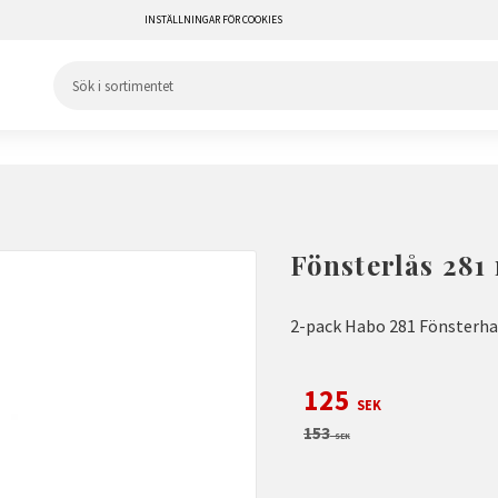
INSTÄLLNINGAR FÖR COOKIES
Fönsterlås 281 
2-pack Habo 281 Fönsterha
Nedsatt pris:
125
SEK
Ordinarie pris:
153
SEK