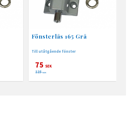
Fönsterlås 165 Grå
Till utåtgående fönster
75
SEK
125
SEK