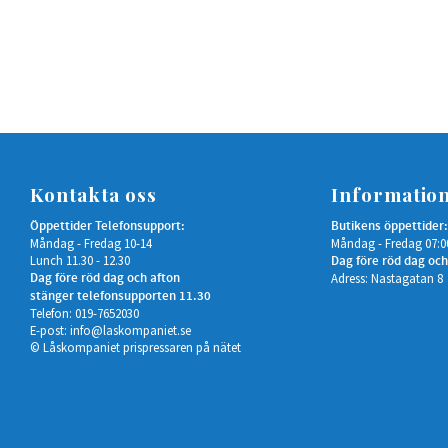
Kontakta oss
Informatio
Öppettider Telefonsupport:
Butikens öppettider:
Måndag - Fredag 10-14
Måndag - Fredag 07:0
Lunch 11.30 - 12.30
Dag före röd dag och
Dag före röd dag och afton
Adress: Nastagatan 8
stänger telefonsupporten 11.30
Telefon: 019-7652030
E-post:
info@laskompaniet.se
© Låskompaniet prispressaren på nätet