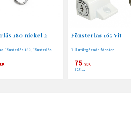
rlås 180 nickel 2-
Fönsterlås 165 Vit
2-pack Habo Fönsterlås 180, Fönsterlås
Till utåtgående fönster
75
EK
SEK
125
SEK