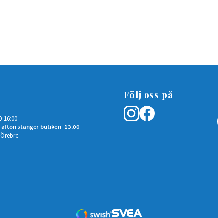
n
Följ oss på
0-16:00
 afton stänger butiken 13.00
 Örebro