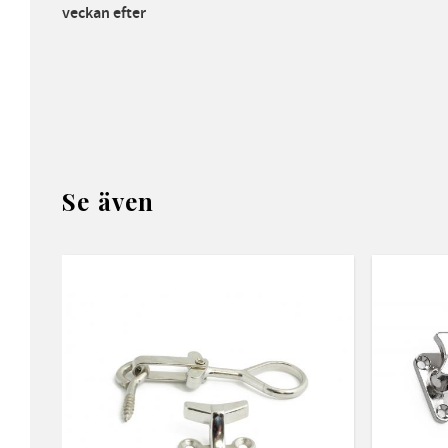
veckan efte
r
Se även