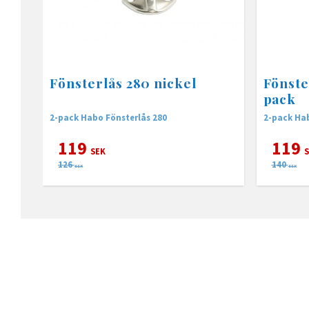
Fönsterlås 280 nickel
Fönste
pack
2-pack Habo Fönsterlås 280
119
119
SEK
S
126
140
SEK
SEK