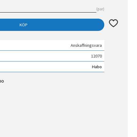
par
Lägg till i fav
KÖP
Anskaffningsvara
12070
Habo
bo