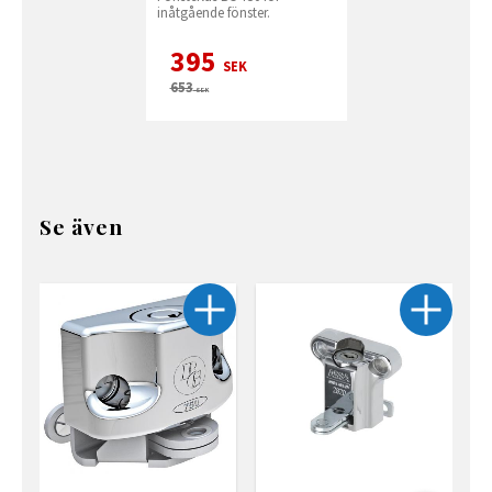
inåtgående fönster.
395
SEK
653
SEK
Se även