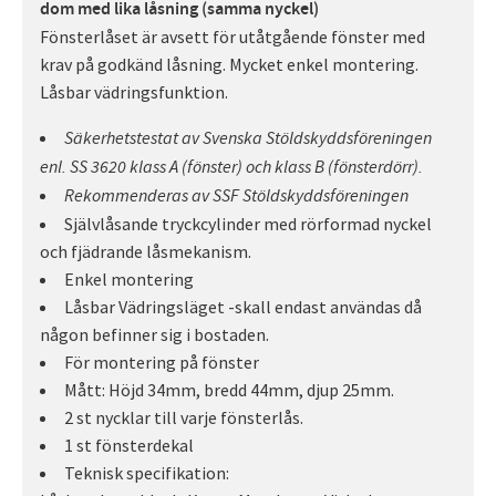
dom med lika låsning (samma nyckel)
Fönsterlåset är avsett för utåtgående fönster med
krav på godkänd låsning. Mycket enkel montering.
Låsbar vädringsfunktion.
Säkerhetstestat av Svenska Stöldskyddsföreningen
enl. SS 3620 klass A (fönster) och klass B (fönsterdörr).
Rekommenderas av SSF Stöldskyddsföreningen
Självlåsande tryckcylinder med rörformad nyckel
och fjädrande låsmekanism.
Enkel montering
Låsbar Vädringsläget -skall endast användas då
någon befinner sig i bostaden.
För montering på fönster
Mått: Höjd 34mm, bredd 44mm, djup 25mm.
2 st nycklar till varje fönsterlås.
1 st fönsterdekal
Teknisk specifikation: