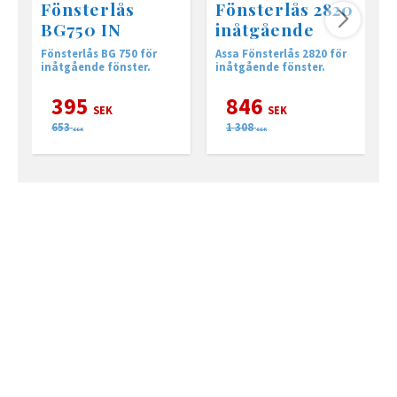
Fönsterlås
Fönsterlås 2820
BG750 IN
inåtgående
Fönsterlås BG 750 för
Assa Fönsterlås 2820 för
A
inåtgående fönster.
inåtgående fönster.
k
f
395
846
SEK
SEK
653
1 308
SEK
SEK