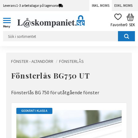
Leverans 1-3 arbetsdagar på lagervaror
INKL. MOMS
EXKL. MOMS
Meny
KUN
FAVORITER
0
SEK
FÖNSTER - ALTANDÖRR
FÖNSTERLÅS
Fönsterlås BG750 UT
Fönsterlås BG 750 för utåtgående fönster
GODKÄNT I KLASS A