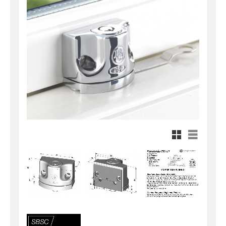
Rutnätsvy
Listvy