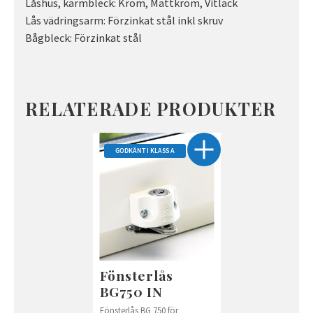
Låshus, karmbleck: Krom, Mattkrom, Vitlack
Lås vädringsarm: Förzinkat stål inkl skruv
Bågbleck: Förzinkat stål
RELATERADE PRODUKTER
GODKÄNT I KLASS A
Fönsterlås
BG750 IN
Fönsterlås BG 750 för