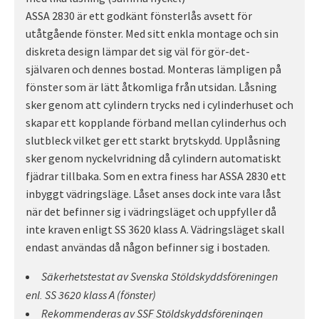
ASSA 2830 är ett godkänt fönsterlås avsett för
utåtgående fönster. Med sitt enkla montage och sin
diskreta design lämpar det sig väl för gör-det-
självaren och dennes bostad. Monteras lämpligen på
fönster som är lätt åtkomliga från utsidan. Låsning
sker genom att cylindern trycks ned i cylinderhuset och
skapar ett kopplande förband mellan cylinderhus och
slutbleck vilket ger ett starkt brytskydd. Upplåsning
sker genom nyckelvridning då cylindern automatiskt
fjädrar tillbaka. Som en extra finess har ASSA 2830 ett
inbyggt vädringsläge. Låset anses dock inte vara låst
när det befinner sig i vädringsläget och uppfyller då
inte kraven enligt SS 3620 klass A. Vädringsläget skall
endast användas då någon befinner sig i bostaden.
Säkerhetstestat av Svenska Stöldskyddsföreningen
enl. SS 3620 klass A (fönster)
Rekommenderas av SSF Stöldskyddsföreningen