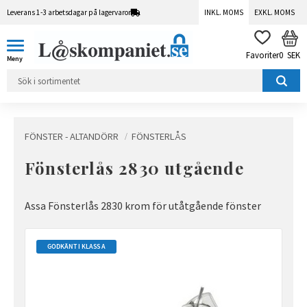
Leverans 1-3 arbetsdagar på lagervaror
INKL. MOMS
EXKL. MOMS
Meny
KUN
FAVORITER
0
SEK
FÖNSTER - ALTANDÖRR
FÖNSTERLÅS
Fönsterlås 2830 utgående
Assa Fönsterlås 2830 krom för utåtgående fönster
GODKÄNT I KLASS A