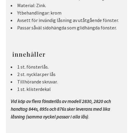
Material: Zink.
Ytbehandlingar: krom
Avsett för invändig låsning av utåtgående fönster.
Passar såväl sidohängda som glidhängda fönster.
innehåller
1 st. fönsterlås.
2 st. nycklar.per lås
Tillhörande skruvar.
1 st. klisterdekal
Vid köp av flera fönsterlås av modell 2830, 2820 och
handtag 844s, 895s och 876s sker leverans med lika
låsning (samma nyckel passar i alla lås)
.