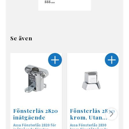
555
SEK
Se även
Fönsterlås 2820
Fönsterlås 2830
inåtgående
krom, Utan
cylinder
Assa Fönsterlås 2820 för
Assa Fönsterlås 2830
F