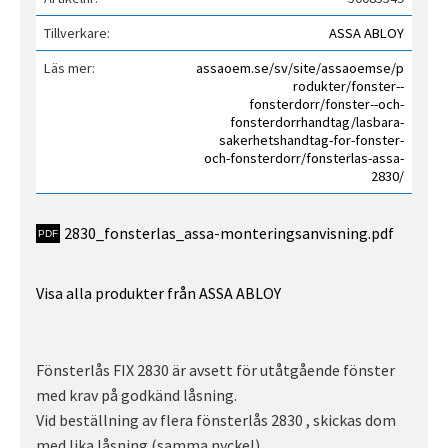
Tillverkare
ASSA ABLOY
Läs mer
assaoem.se/sv/site/assaoemse/p
rodukter/fonster--
fonsterdorr/fonster--och-
fonsterdorrhandtag/lasbara-
sakerhetshandtag-for-fonster-
och-fonsterdorr/fonsterlas-assa-
2830/
2830_fonsterlas_assa-monteringsanvisning.pdf
Visa alla produkter från ASSA ABLOY
Fönsterlås FIX 2830 är avsett för utåtgående fönster
med krav på godkänd låsning.
Vid beställning av flera fönsterlås 2830 , skickas dom
med lika låsning (samma nyckel)