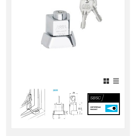
Rutnätsvy
Listvy