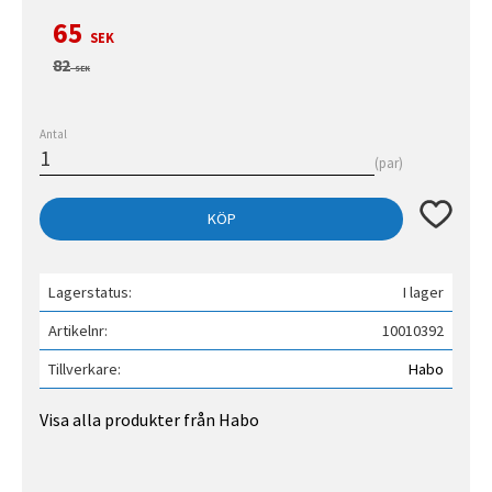
Nedsatt pris:
65
SEK
Ordinarie pris:
82
SEK
Antal
par
Lägg till 
KÖP
Lagerstatus
I lager
Artikelnr
10010392
Tillverkare
Habo
Visa alla produkter från Habo