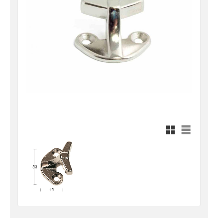
Rutnätsvy
Listvy