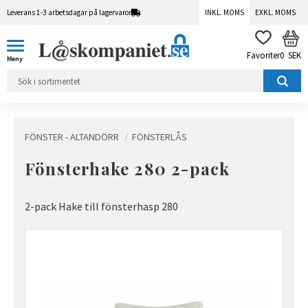
Leverans 1-3 arbetsdagar på lagervaror
INKL. MOMS
EXKL. MOMS
Meny
KUN
FAVORITER
0
SEK
FÖNSTER - ALTANDÖRR
FÖNSTERLÅS
Fönsterhake 280 2-pack
2-pack Hake till fönsterhasp 280