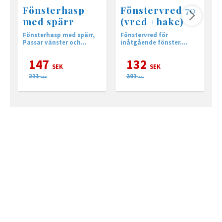
Fönsterhasp
Fönstervred 70
med spärr
(vred +hake)
Fönsterhasp med spärr,
Fönstervred för
2
Passar vänster och
inåtgående fönster.
2
högerhängda fönster
Kombineras med
vredhake 70
147
132
SEK
SEK
211
201
SEK
SEK