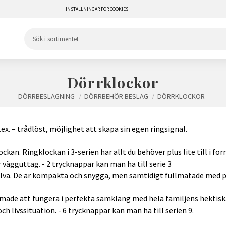
INSTÄLLNINGAR FÖR COOKIES
Dörrklockor
DÖRRBESLAGNING
DÖRRBEHÖR BESLAG
DÖRRKLOCKOR
. – trådlöst, möjlighet att skapa sin egen ringsignal.
ckan. Ringklockan i 3-serien har allt du behöver plus lite till i f
r vägguttag. - 2 trycknappar kan man ha till serie 3
själva. De är kompakta och snygga, men samtidigt fullmatade med p
made att fungera i perfekta samklang med hela familjens hektiska 
h livssituation. - 6 trycknappar kan man ha till serien 9.