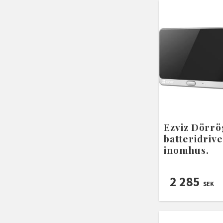
Ezviz Dörrö
batteridriv
inomhus.
2 285
SEK