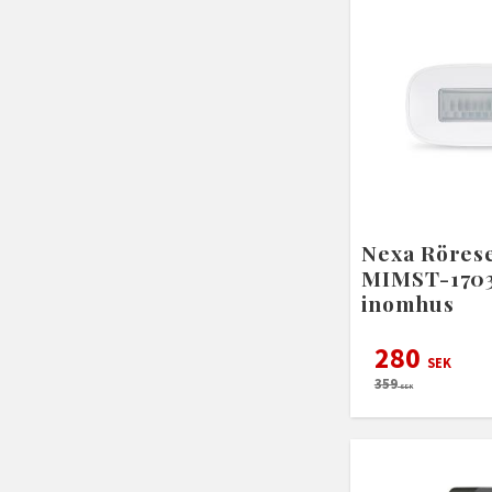
Nexa Röres
MIMST-170
inomhus
280
SEK
359
SEK