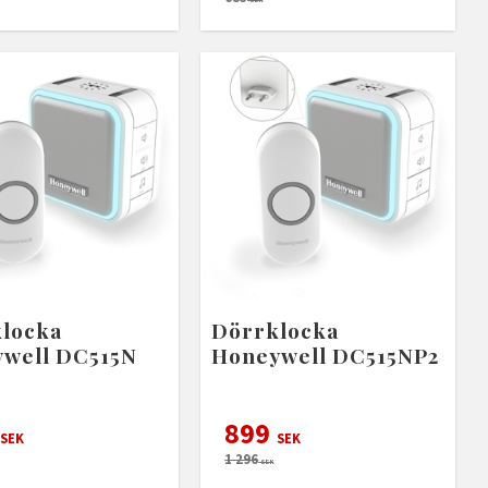
locka
Dörrklocka
well DC515N
Honeywell DC515NP2
899
SEK
SEK
1 296
SEK