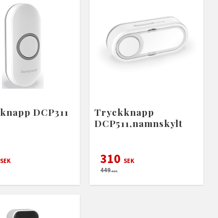
knapp DCP311
Tryckknapp
DCP511,namnskylt
310
SEK
SEK
449
SEK