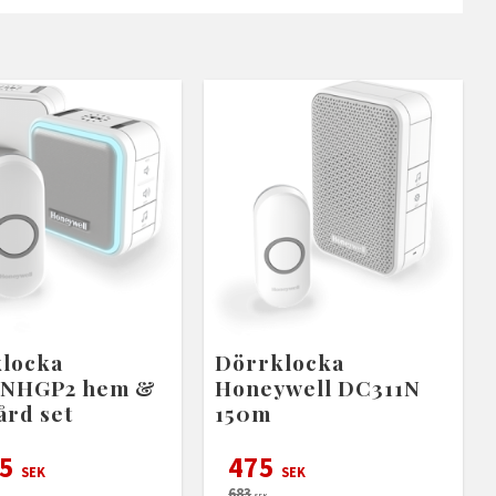
locka
Dörrklocka
5NHGP2 hem &
Honeywell DC311N
ård set
150m
75
475
SEK
SEK
683
SEK