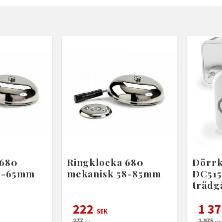
 680
Ringklocka 680
Dörrk
5-65mm
mekanisk 58-85mm
DC51
trädg
222
1 3
SEK
277
1 975
SEK
SEK