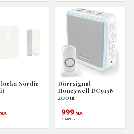
locka Nordic
Dörrsignal
it
Honeywell DC915N
200m
999
SEK
SEK
1 449
SEK