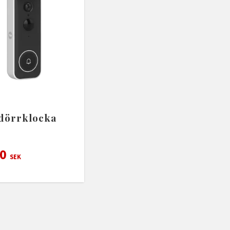
dörrklocka
t
50
SEK