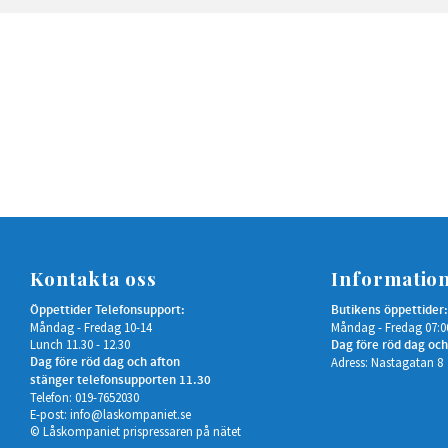
Kontakta oss
Informatio
Öppettider Telefonsupport:
Butikens öppettider:
Måndag - Fredag 10-14
Måndag - Fredag 07:0
Lunch 11.30 - 12.30
Dag före röd dag och
Dag före röd dag och afton
Adress: Nastagatan 8
stänger telefonsupporten 11.30
Telefon: 019-7652030
E-post:
info@laskompaniet.se
© Låskompaniet prispressaren på nätet