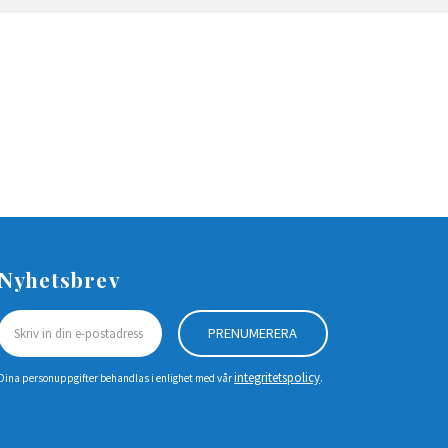
Nyhetsbrev
PRENUMERERA
integritetspolicy
Dina personuppgifter behandlas i enlighet med vår
.