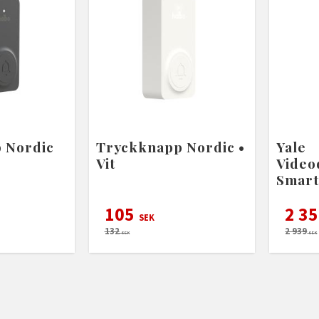
 Nordic
Tryckknapp Nordic •
Yale
Vit
Video
Smar
105
2 3
SEK
132
2 939
SEK
SEK