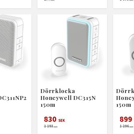
Dörrklocka
Dörrk
DC311NP2
Honeywell DC315N
Honey
150m
150m
830
899
SEK
1 193
1 296
SEK
SEK