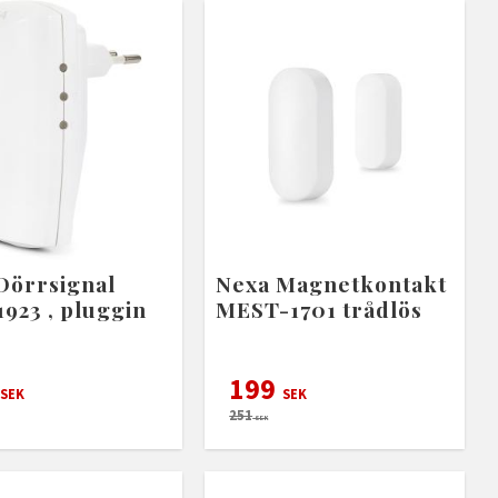
Dörrsignal
Nexa Magnetkontakt
923 , pluggin
MEST-1701 trådlös
199
SEK
SEK
251
SEK