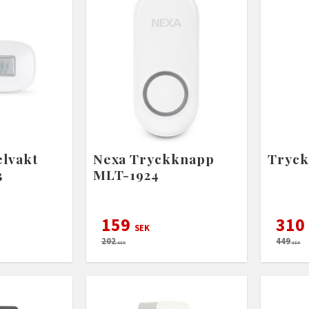
elvakt
Nexa Tryckknapp
Tryck
3
MLT-1924
159
310
SEK
202
449
SEK
SEK