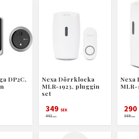
ga DP2C,
Nexa Dörrklocka
Nexa 
en
MLR-1923, pluggin
MLR-1
set
349
290
SEK
442
369
SEK
SEK