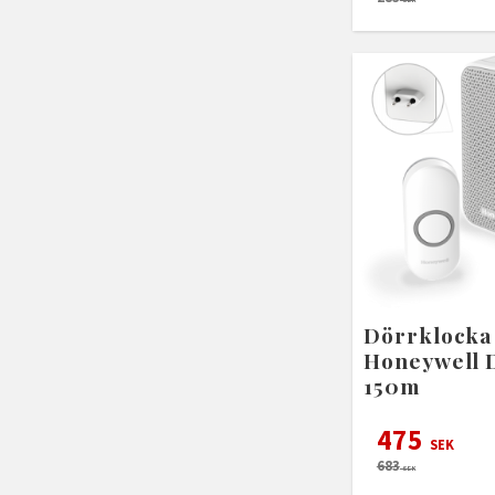
Dörrklocka
Honeywell 
150m
475
SEK
683
SEK