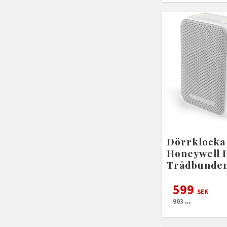
Dörrklocka
Honeywell 
Trådbunde
599
SEK
903
SEK