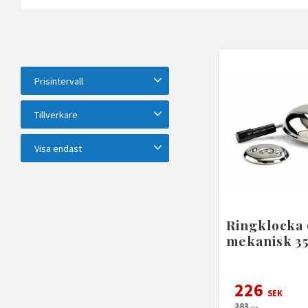
Prisintervall
105
2 350
Tillverkare
EZVIZ
1
Habo
4
Visa endast
Honeywell
10
Nexa
5
Finns i lager
23
Visa fler
Ringklocka
mekanisk 3
226
SEK
283
SEK