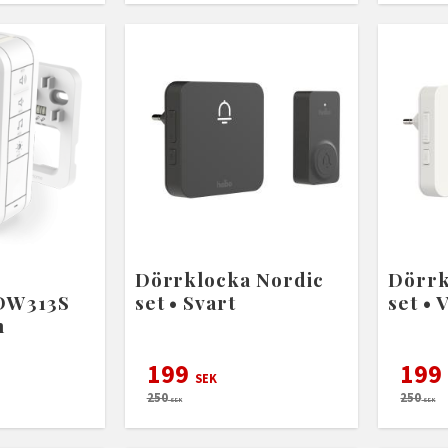
Dörrklocka Nordic
Dörrk
DW313S
set • Svart
set • V
n
199
199
SEK
250
250
SEK
SEK