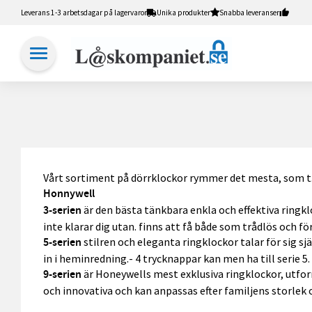
Leverans 1-3 arbetsdagar på lagervaror
Unika produkter
Snabba leveranser
Vårt sortiment på dörrklockor rymmer det mesta, som t.ex
Honnywell
är den bästa tänkbara enkla och effektiva ringklo
3-serien
inte klarar dig utan. finns att få både som trådlös och fö
stilren och eleganta ringklockor talar för sig 
5-serien
in i heminredning.- 4 trycknappar kan men ha till serie 5.
är Honeywells mest exklusiva ringklockor, utfor
9-serien
och innovativa och kan anpassas efter familjens storlek oc