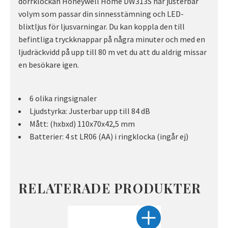
dörrklockan Honeywell Home DW313S har justerbar
volym som passar din sinnesstämning och LED-
blixtljus för ljusvarningar. Du kan koppla den till
befintliga tryckknappar på några minuter och med en
ljudräckvidd på upp till 80 m vet du att du aldrig missar
en besökare igen.
6 olika ringsignaler
Ljudstyrka: Justerbar upp till 84 dB
Mått: (hxbxd) 110x70x42,5 mm
Batterier: 4 st LR06 (AA) i ringklocka (ingår ej)
RELATERADE PRODUKTER