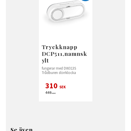
Tryckknapp
DCP511,namnsk
ylt
fungerar med DW313S
Trådburen dörrklocka
310
SEK
449
SEK
Se även