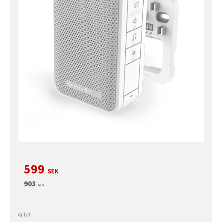
Nedsatt pris:
599
SEK
Ordinarie pris:
903
SEK
Antal