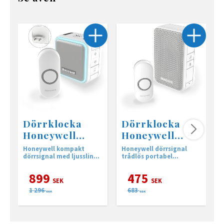
Dörrklocka
Dörrklocka
Honeywell
Honeywell
DC515NP2
DC311N 150m
Honeywell kompakt
Honeywell dörrsignal
T
dörrsignal med ljusslinga
trådlös portabel
för vägguttag 150 meters
dörrklocka med
räckvidd
tryckknapp med 150
899
475
meters räckvidd
SEK
SEK
1 296
683
SEK
SEK