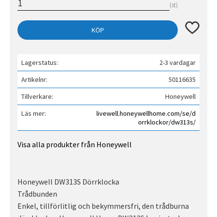
st
Lägg till 
KÖP
Lagerstatus
2-3 vardagar
Artikelnr
50116635
Tillverkare
Honeywell
Läs mer
livewell.honeywellhome.com/se/d
orrklockor/dw313s/
Visa alla produkter från Honeywell
Honeywell DW313S Dörrklocka
Trådbunden
Enkel, tillförlitlig och bekymmersfri, den trådburna