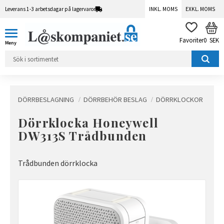
Leverans 1-3 arbetsdagar på lagervaror
INKL. MOMS
EXKL. MOMS
Meny
KUN
FAVORITER
0
SEK
DÖRRBESLAGNING
DÖRRBEHÖR BESLAG
DÖRRKLOCKOR
Dörrklocka Honeywell
DW313S Trådbunden
Trådbunden dörrklocka