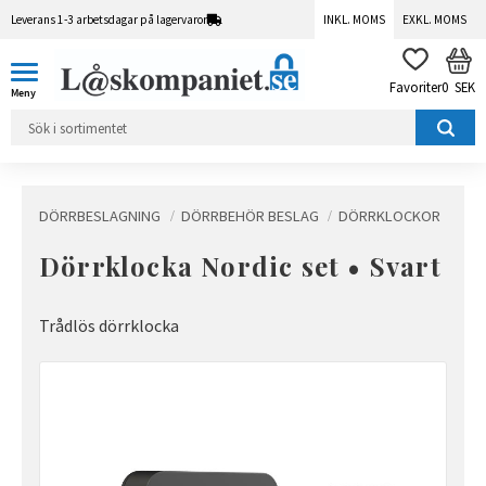
Leverans 1-3 arbetsdagar på lagervaror
INKL. MOMS
EXKL. MOMS
Meny
KUN
FAVORITER
0
SEK
DÖRRBESLAGNING
DÖRRBEHÖR BESLAG
DÖRRKLOCKOR
Dörrklocka Nordic set • Svart
Trådlös dörrklocka