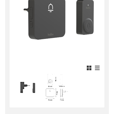
Rutnätsvy
Listvy