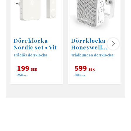
Dörrklocka
Dörrklocka
Nordic set • Vit
Honeywell
DW313S
Trådlös dörrklocka
Trådbunden dörrklocka
N
Trådbunden
199
599
SEK
SEK
250
903
SEK
SEK