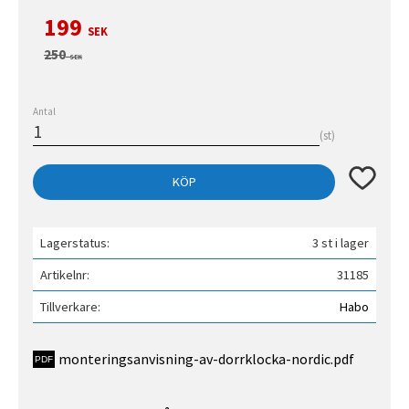
Nedsatt pris:
199
SEK
Ordinarie pris:
250
SEK
Antal
st
Lägg till 
KÖP
Lagerstatus
3 st i lager
Artikelnr
31185
Tillverkare
Habo
monteringsanvisning-av-dorrklocka-nordic.pdf