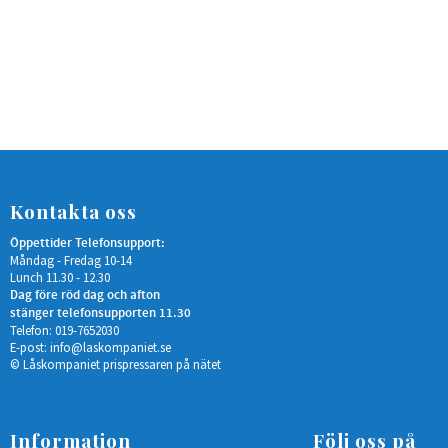
Kontakta oss
Öppettider Telefonsupport:
Måndag - Fredag 10-14
Lunch 11.30 - 12.30
Dag före röd dag och afton
stänger telefonsupporten 11.30
Telefon: 019-7652030
E-post:
info@laskompaniet.se
© Låskompaniet prispressaren på nätet
Information
Följ oss på