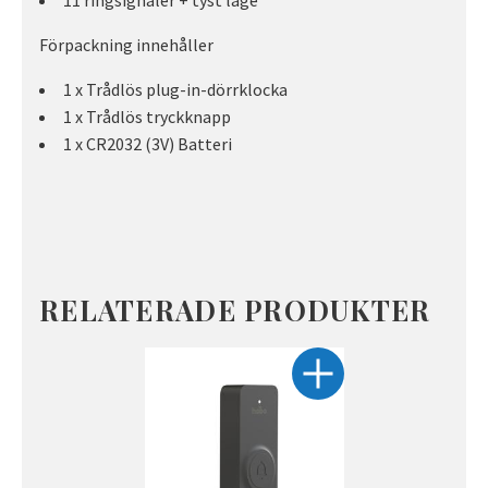
11 ringsignaler + tyst läge
Förpackning innehåller
1 x Trådlös plug-in-dörrklocka
1 x Trådlös tryckknapp
1 x CR2032 (3V) Batteri
RELATERADE PRODUKTER