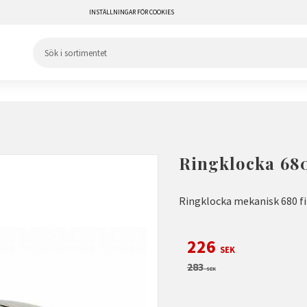
INSTÄLLNINGAR FÖR COOKIES
Ringklocka 68
Ringklocka mekanisk 680 fin
Nedsatt pris:
226
SEK
Ordinarie pris:
283
SEK