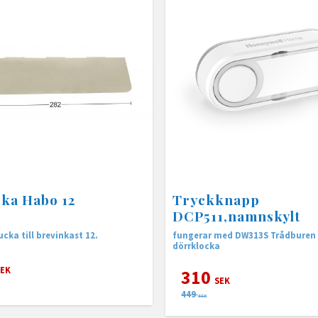
ka Habo 12
Tryckknapp
DCP511,namnskylt
cka till brevinkast 12.
fungerar med DW313S Trådburen
dörrklocka
EK
310
SEK
449
SEK