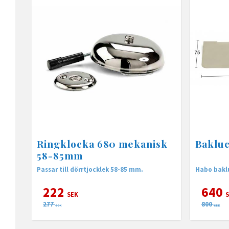
Ringklocka 680 mekanisk
Bakluc
58-85mm
Passar till dörrtjocklek 58-85 mm.
Habo baklu
222
640
SEK
S
277
800
SEK
SEK