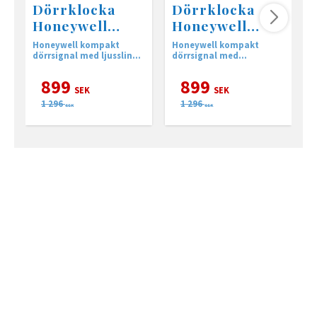
Dörrklocka
Dörrklocka
Honeywell
Honeywell
DC515NP2
DC515N 150m
Honeywell kompakt
Honeywell kompakt
H
dörrsignal med ljusslinga
dörrsignal med
m
för vägguttag 150 meters
ljusslinga, 150 meters
m
räckvidd
räckvidd
899
899
SEK
SEK
1 296
1 296
SEK
SEK