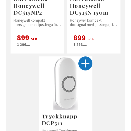
Honeywell
Honeywell
DC515NP2
DC515N 150m
Honeywell kompakt
Honeywell kompakt
dörrsignal med ljusslinga för
dörrsignal med ljusslinga, 150
vägguttag 150 meters
meters räckvidd
räckvidd
899
899
SEK
SEK
1 296
1 296
SEK
SEK
Tryckknapp
DCP311
Honeywell Tryckknapp