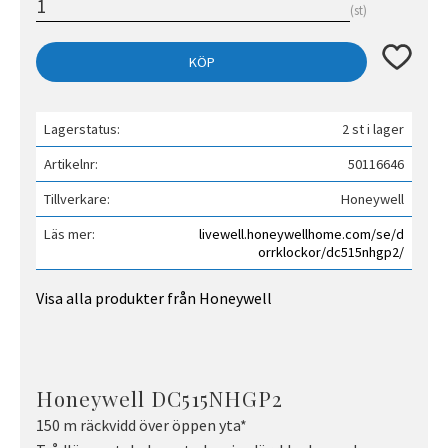
st
Lägg till 
KÖP
Lagerstatus
2 st i lager
Artikelnr
50116646
Tillverkare
Honeywell
Läs mer
livewell.honeywellhome.com/se/d
orrklockor/dc515nhgp2/
Visa alla produkter från Honeywell
Honeywell DC515NHGP2
150 m räckvidd över öppen yta*