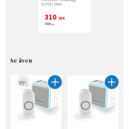
DCP311 150m
310
SEK
449
SEK
Se även