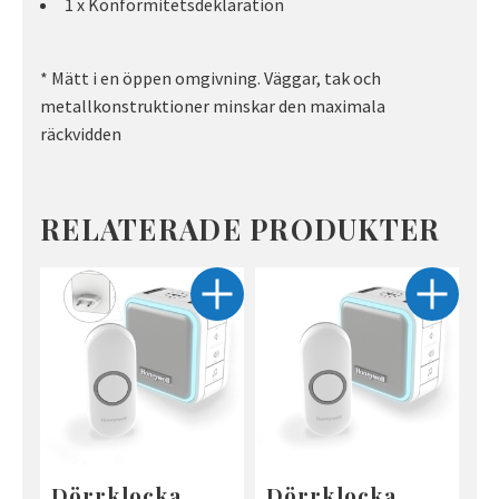
1 x Konformitetsdeklaration
* Mätt i en öppen omgivning. Väggar, tak och
metallkonstruktioner minskar den maximala
räckvidden
RELATERADE PRODUKTER
Dörrklocka
Dörrklocka