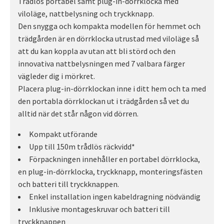
Trådlös portabel samt plug-in-dörrklocka med
viloläge, nattbelysning och tryckknapp.
Den snygga och kompakta modellen för hemmet och
trädgården är en dörrklocka utrustad med viloläge så
att du kan koppla av utan att bli störd och den
innovativa nattbelysningen med 7 valbara färger
vägleder dig i mörkret.
Placera plug-in-dörrklockan inne i ditt hem och ta med
den portabla dörrklockan ut i trädgården så vet du
alltid när det står någon vid dörren.
Kompakt utförande
Upp till 150m trådlös räckvidd*
Förpackningen innehåller en portabel dörrklocka,
en plug-in-dörrklocka, tryckknapp, monteringsfästen
och batteri till tryckknappen.
Enkel installation ingen kabeldragning nödvändig
Inklusive montageskruvar och batteri till
tryckknappen