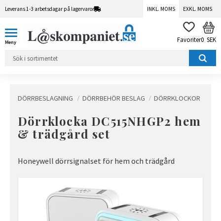
Leverans 1-3 arbetsdagar på lagervaror
INKL. MOMS
EXKL. MOMS
Meny
KUN
FAVORITER
0
SEK
DÖRRBESLAGNING
DÖRRBEHÖR BESLAG
DÖRRKLOCKOR
Dörrklocka DC515NHGP2 hem
& trädgård set
Honeywell dörrsignalset för hem och trädgård