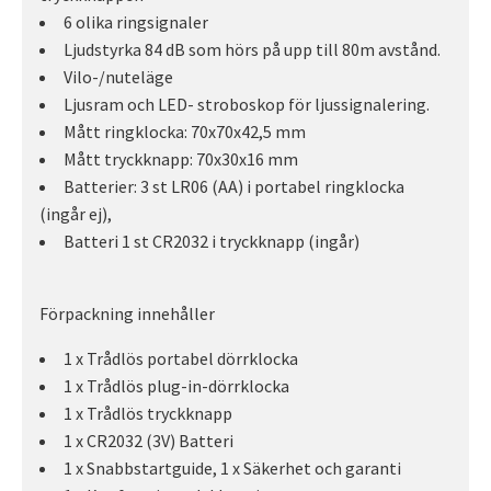
6 olika ringsignaler
Ljudstyrka 84 dB som hörs på upp till 80m avstånd.
Vilo-/nuteläge
Ljusram och LED- stroboskop för ljussignalering.
Mått ringklocka: 70x70x42,5 mm
Mått tryckknapp: 70x30x16 mm
Batterier: 3 st LR06 (AA) i portabel ringklocka
(ingår ej),
Batteri 1 st CR2032 i tryckknapp (ingår)
Förpackning innehåller
1 x Trådlös portabel dörrklocka
1 x Trådlös plug-in-dörrklocka
1 x Trådlös tryckknapp
1 x CR2032 (3V) Batteri
1 x Snabbstartguide, 1 x Säkerhet och garanti