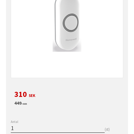
Nedsatt pris:
310
SEK
Ordinarie pris:
449
SEK
Antal
st