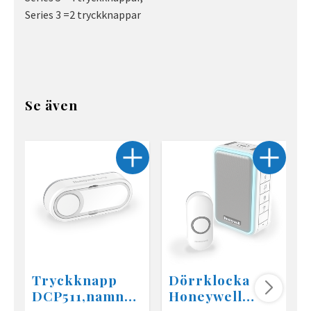
Series 3 =2 tryckknappar
Se även
Tryckknapp
Dörrklocka
DCP511,namnsk
Honeywell