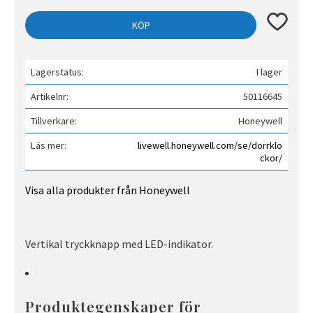
Lägg till 
KÖP
Lagerstatus
I lager
Artikelnr
50116645
Tillverkare
Honeywell
Läs mer
livewell.honeywell.com/se/dorrklo
ckor/
Visa alla produkter från Honeywell
Vertikal tryckknapp med LED-indikator.
Produktegenskaper för