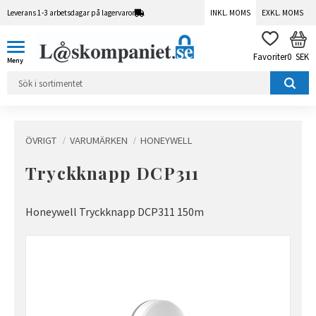
Leverans 1-3 arbetsdagar på lagervaror
INKL. MOMS
EXKL. MOMS
Meny
KUN
FAVORITER
0
SEK
ÖVRIGT
VARUMÄRKEN
HONEYWELL
Tryckknapp DCP311
Honeywell Tryckknapp DCP311 150m