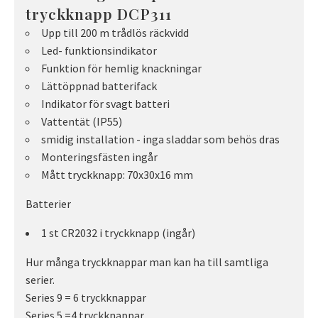
tryckknapp DCP311
Upp till 200 m trådlös räckvidd
Led- funktionsindikator
Funktion för hemlig knackningar
Lättöppnad batterifack
Indikator för svagt batteri
Vattentät (IP55)
smidig installation - inga sladdar som behös dras
Monteringsfästen ingår
Mått tryckknapp: 70x30x16 mm
Batterier
1 st CR2032 i tryckknapp (ingår)
Hur många tryckknappar man kan ha till samtliga
serier.
Series 9 = 6 tryckknappar
Series 5 =4 tryckknappar,