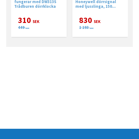
ylt
DC315N 150m
fungerar med DW313S
Honeywell dörrsignal
H
Trådburen dörrklocka
med ljusslinga, 150
d
meters räckvidd
l
r
310
830
SEK
SEK
449
1 193
SEK
SEK