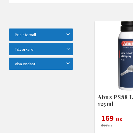
Prisintervall
39
599
Tillverkare
ABUS
2
ASSA ABLOY
4
Visa endast
CRC
7
Kaba
2
Finns i lager
24
Visa fler
Abus PS88 
125ml
169
SEK
200
SEK