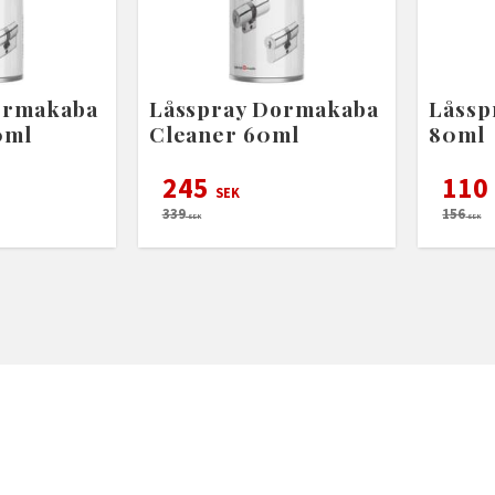
ormakaba
Låsspray Dormakaba
Låssp
0ml
Cleaner 60ml
80ml
245
110
SEK
339
156
SEK
SEK