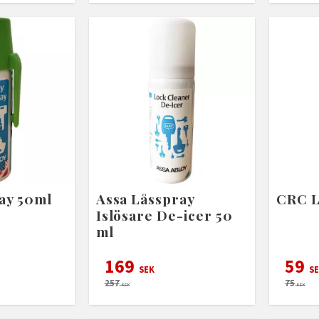
ay 50ml
Assa Låsspray
CRC L
Islösare De-icer 50
ml
169
59
SEK
SE
257
75
SEK
SEK