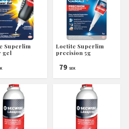
te Superlim
Loctite Superlim
 gel
precision 5g
79
K
SEK