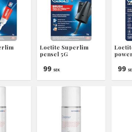
erlim
Loctite Superlim
Locti
pensel 5G
power
99
99
SEK
SE