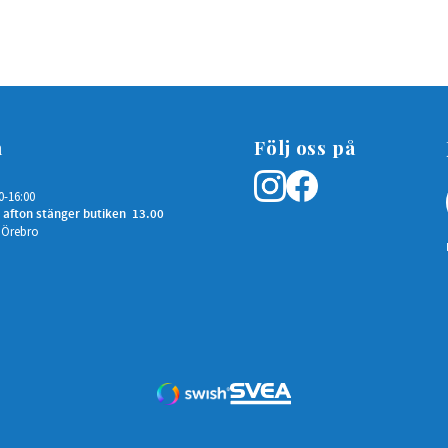
n
Följ oss på
0-16:00
 afton stänger butiken 13.00
 Örebro