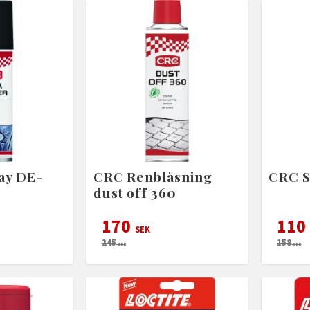
ay DE-
CRC Renblåsning
CRC S
dust off 360
170
110
SEK
245
158
SEK
SEK