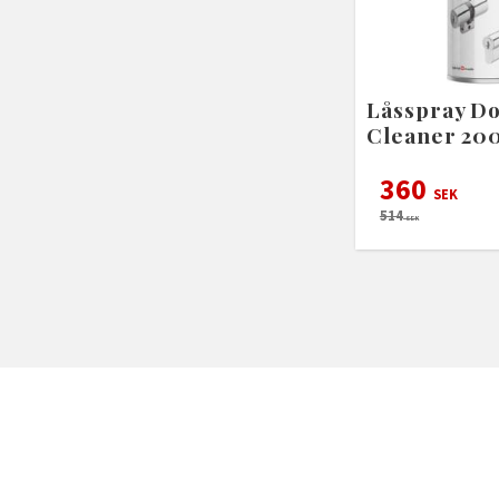
Låsspray D
Cleaner 20
360
SEK
514
SEK