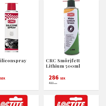
iliconspray
CRC Smörjfett
Lithium 500ml
286
SEK
SEK
411
SEK