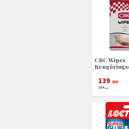
CRC Wipes
Rengörings
139
SEK
254
SEK