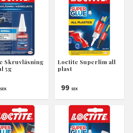
te Skruvlåsning
Loctite Superlim all
l 5g
plast
99
SEK
SEK