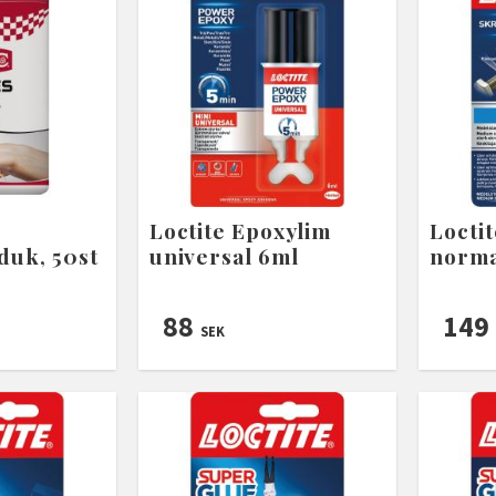
Loctite Epoxylim
Locti
duk, 50st
universal 6ml
norma
88
149
SEK