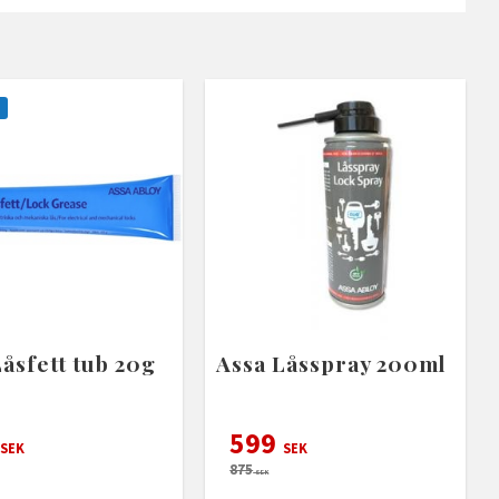
Låsfett tub 20g
Assa Låsspray 200ml
599
SEK
SEK
875
SEK