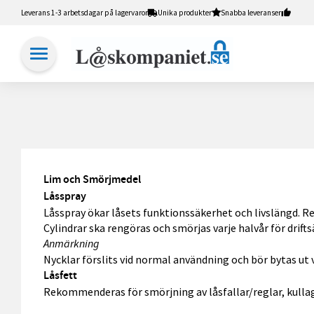
Leverans 1-3 arbetsdagar på lagervaror
Unika produkter
Snabba leveranser
Lim och Smörjmedel
Låsspray
Låsspray ökar låsets funktionssäkerhet och livslängd. R
Cylindrar ska rengöras och smörjas varje halvår för drif
Anmärkning
Nycklar förslits vid normal användning och bör bytas u
Låsfett
Rekommenderas för smörjning av låsfallar/reglar, kullage