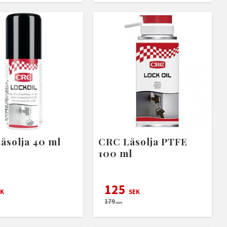
åsolja 40 ml
CRC Låsolja PTFE
100 ml
125
K
SEK
179
SEK