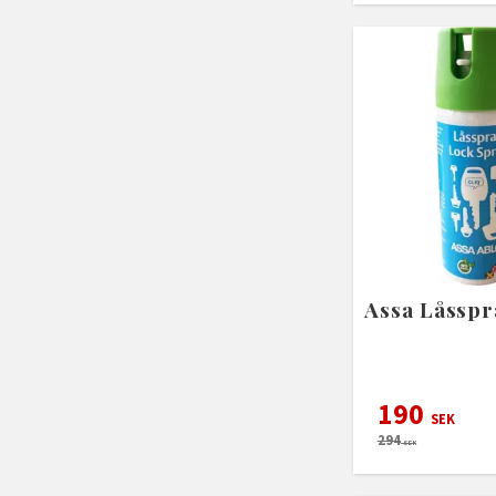
Assa Låsspr
190
SEK
294
SEK