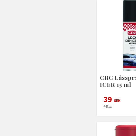
CRC Låsspr
ICER 15 ml
39
SEK
48
SEK