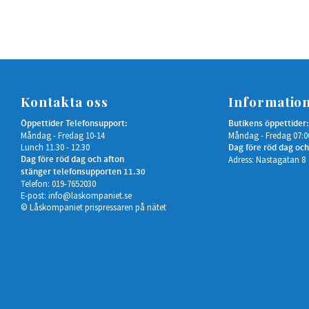
Kontakta oss
Informatio
Öppettider Telefonsupport:
Butikens öppettider:
Måndag - Fredag 10-14
Måndag - Fredag 07:0
Lunch 11.30 - 12.30
Dag före röd dag och
Dag före röd dag och afton
Adress: Nastagatan 8
stänger telefonsupporten 11.30
Telefon: 019-7652030
E-post:
info@laskompaniet.se
© Låskompaniet prispressaren på nätet