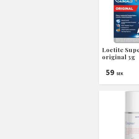
Loctite Sup
original 3g
59
SEK