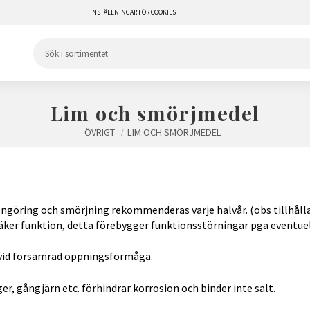
INSTÄLLNINGAR FÖR COOKIES
Lim och smörjmedel
ÖVRIGT
LIM OCH SMÖRJMEDEL
engöring och smörjning rekommenderas varje halvår. (obs tillhålla
tsäker funktion, detta förebygger funktionsstörningar pga eventuel
t vid försämrad öppningsförmåga.
r, gångjärn etc. förhindrar korrosion och binder inte salt.