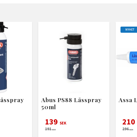
NYHET
Låsspray
Abus PS88 Låsspray
Assa 
50ml
139
210
SEK
191
296
SEK
SEK