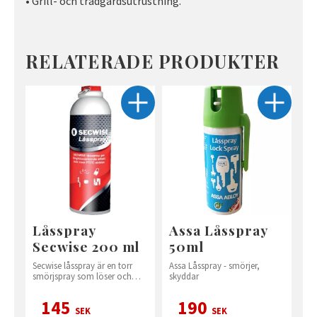
• Grill- och trädgårdsutrustning.
RELATERADE PRODUKTER
Låsspray
Assa Låsspray
Secwise 200 ml
50ml
Secwise låsspray är en torr
Assa Låsspray - smörjer,
smörjspray som löser och
skyddar
skyddar mot rost.
145
190
SEK
SEK