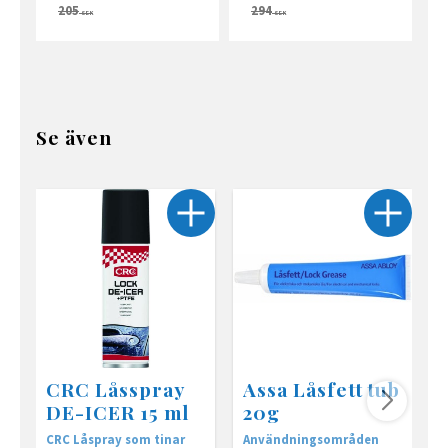
205
294
SEK
SEK
Se även
CRC Låsspray
Assa Låsfett tub
DE-ICER 15 ml
20g
CRC Låspray som tinar
Användningsområden
F