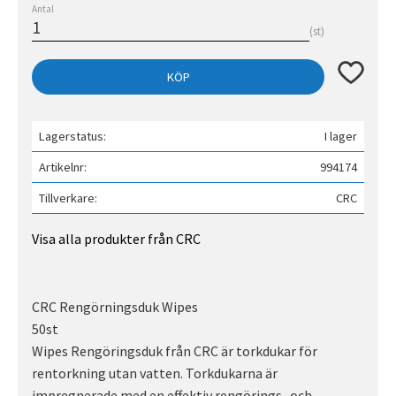
Antal
st
Lägg till 
KÖP
Lagerstatus
I lager
Artikelnr
994174
Tillverkare
CRC
Visa alla produkter från CRC
CRC Rengörningsduk Wipes
50st
Wipes Rengöringsduk från CRC är torkdukar för
rentorkning utan vatten. Torkdukarna är
impregnerade med en effektiv rengörings- och