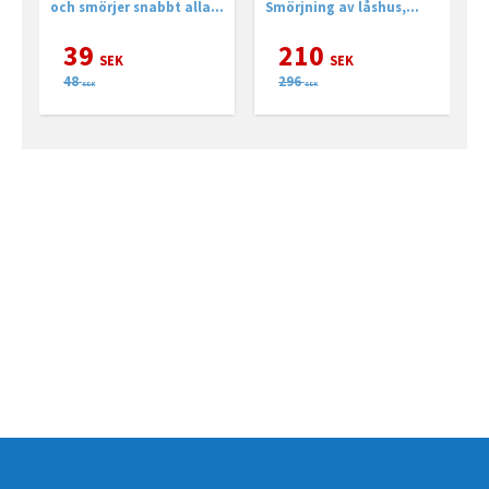
och smörjer snabbt alla
Smörjning av låshus,
s
slags lås.
slutbleck, gångjärn,
b
växellådor, trycken eller
39
210
andra ytor med höga
SEK
SEK
krav på hög bärighet
48
296
SEK
SEK