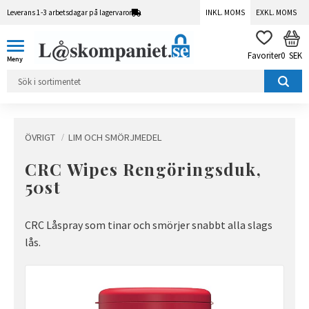
Leverans 1-3 arbetsdagar på lagervaror
INKL. MOMS
EXKL. MOMS
Meny
KUN
FAVORITER
0
SEK
ÖVRIGT
LIM OCH SMÖRJMEDEL
CRC Wipes Rengöringsduk,
50st
CRC Låspray som tinar och smörjer snabbt alla slags
lås.