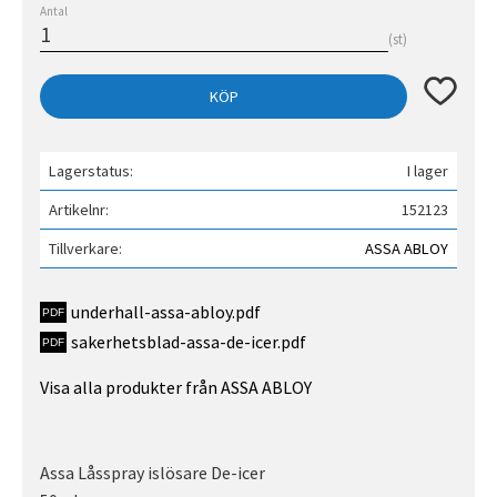
Antal
st
Lägg till 
KÖP
Lagerstatus
I lager
Artikelnr
152123
Tillverkare
ASSA ABLOY
underhall-assa-abloy.pdf
sakerhetsblad-assa-de-icer.pdf
Visa alla produkter från ASSA ABLOY
Assa Låsspray islösare De-icer