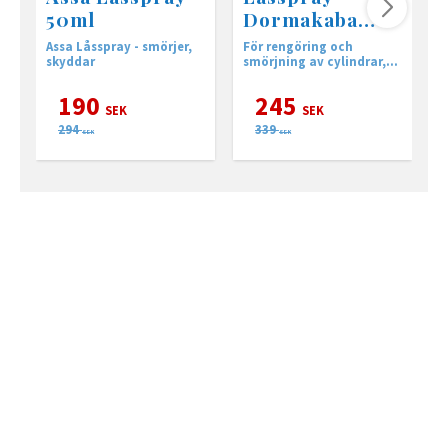
50ml
Dormakaba
Cleaner 60ml
Assa Låsspray - smörjer,
För rengöring och
C
skyddar
smörjning av cylindrar,
o
billås mm
s
190
245
SEK
SEK
294
339
SEK
SEK