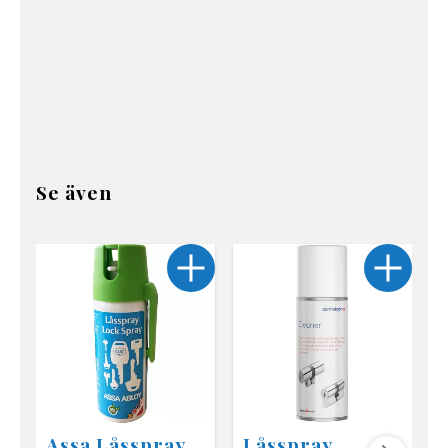
Se även
Assa Låsspray
Låsspray