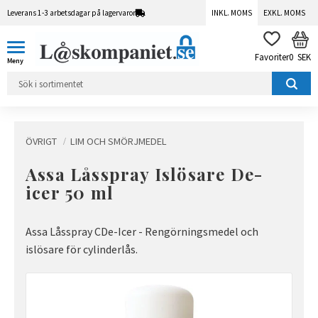
Leverans 1-3 arbetsdagar på lagervaror
INKL. MOMS
EXKL. MOMS
Meny
KUN
FAVORITER
0
SEK
ÖVRIGT
LIM OCH SMÖRJMEDEL
Assa Låsspray Islösare De-
icer 50 ml
Assa Låsspray CDe-Icer - Rengörningsmedel och
islösare för cylinderlås.