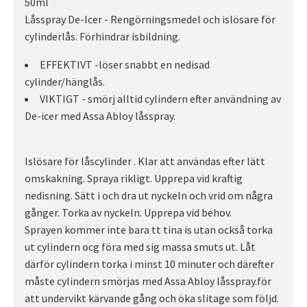
50ml
Låsspray De-Icer - Rengörningsmedel och islösare för
cylinderlås. Förhindrar isbildning.
EFFEKTIVT -löser snabbt en nedisad
cylinder/hänglås.
VIKTIGT - smörj alltid cylindern efter användning av
De-icer med Assa Abloy låsspray.
Islösare för låscylinder . Klar att användas efter lätt
omskakning. Spraya rikligt. Upprepa vid kraftig
nedisning. Sätt i och dra ut nyckeln och vrid om några
gånger. Torka av nyckeln. Upprepa vid behov.
Sprayen kommer inte bara tt tina is utan också torka
ut cylindern ocg föra med sig massa smuts ut. Låt
därför cylindern torka i minst 10 minuter och därefter
måste cylindern smörjas med Assa Abloy låsspray.för
att undervikt kärvande gång och öka slitage som följd.