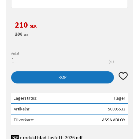
Nedsatt pris:
210
SEK
Ordinarie pris:
296
SEK
Antal
st
Lägg till 
KÖP
Lagerstatus
I lager
Artikelnr
50005533
Tillverkare
ASSA ABLOY
produktblad-lasfett-2026.pdf