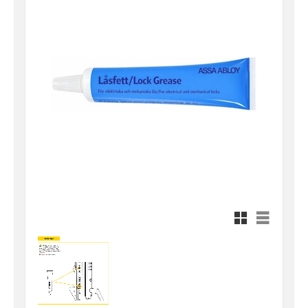
Rutnätsvy
Listvy