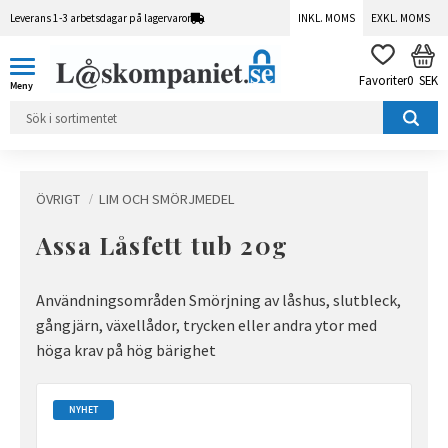
Leverans 1-3 arbetsdagar på lagervaror
INKL. MOMS
EXKL. MOMS
Meny
KUN
FAVORITER
0
SEK
ÖVRIGT
LIM OCH SMÖRJMEDEL
Assa Låsfett tub 20g
Användningsområden Smörjning av låshus, slutbleck,
gångjärn, växellådor, trycken eller andra ytor med
höga krav på hög bärighet
NYHET