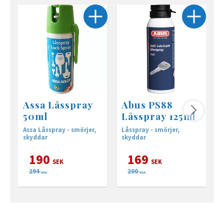
Assa Låsspray
Abus PS88
50ml
Låsspray 125ml
Assa Låsspray - smörjer,
Låsspray - smörjer,
L
skyddar
skyddar
s
190
169
SEK
SEK
294
200
SEK
SEK