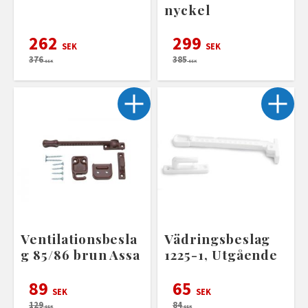
nyckel
262
299
SEK
SEK
376
385
SEK
SEK
Ventilationsbesla
Vädringsbeslag
g 85/86 brun Assa
1225-1, Utgående
89
65
SEK
SEK
129
84
SEK
SEK