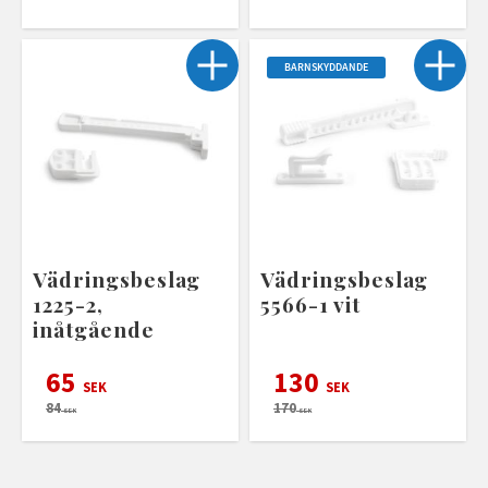
BARNSKYDDANDE
Vädringsbeslag
Vädringsbeslag
1225-2,
5566-1 vit
inåtgående
65
130
SEK
SEK
84
170
SEK
SEK