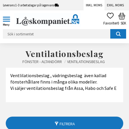
Leverans 1-3 arbetsdagar på lagervaror
INKL. MOMS
EXKL. MOMS
Meny
KUN
FAVORITER
0
SEK
Ventilationsbeslag
FÖNSTER - ALTANDÖRR
VENTILATIONSBESLAG
Ventlilationsbeslag , vädringsbeslag även kallad
fönsterhållare finns i många olika modeller.
Vi säljer ventilationsbeslag från Assa, Habo och Safe E
FILTRERA