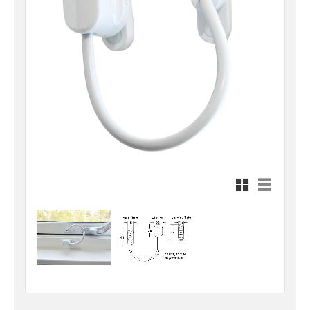
Rutnätsvy
Listvy