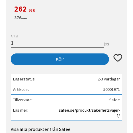
Nedsatt pris:
262
SEK
Ordinarie pris:
376
SEK
Antal
st
Lägg till 
KÖP
Lagerstatus
2-3 vardagar
Artikelnr
50001971
Tillverkare
Safee
Läs mer
safee.se/produkt/sakerhetsvajer-
2/
Visa alla produkter från Safee