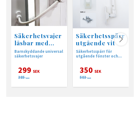
Säkerhetsvajer
Säkerhetsspärr
låsbar med
utgående vit
nyckel
Barnskyddande universal
Säkerhetsspärr för
B
säkerhetsvajer
utgående fönster och
altandörrar.
299
350
SEK
SEK
385
503
SEK
SEK