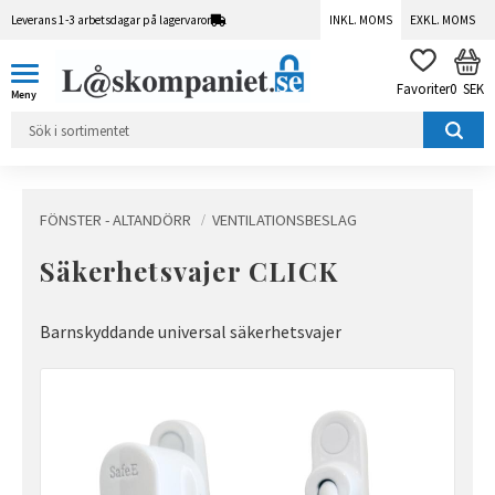
Leverans 1-3 arbetsdagar på lagervaror
INKL. MOMS
EXKL. MOMS
Meny
KUN
FAVORITER
0
SEK
FÖNSTER - ALTANDÖRR
VENTILATIONSBESLAG
Säkerhetsvajer CLICK
Barnskyddande universal säkerhetsvajer