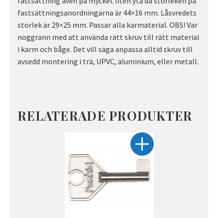
fastsättning även på mycket liten yta då storleken på
fastsättningsanordningarna är 44×16 mm. Låsvredets
storlek är 29×25 mm. Passar alla karmaterial. OBS! Var
noggrann med att använda rätt skruv till rätt material
i karm och båge. Det vill säga anpassa alltid skruv till
avsedd montering i trä, UPVC, aluminium, eller metall.
RELATERADE PRODUKTER