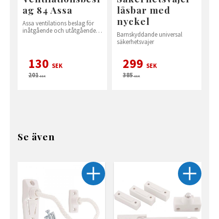
ag 84 Assa
låsbar med
nyckel
Assa ventilations beslag för
inåtgående och utåtgående
Barnskyddande universal
fönster och altandörrar.
säkerhetsvajer
130
299
SEK
SEK
201
385
SEK
SEK
Se även