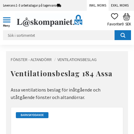
Leverans 1-3 arbetsdagar på lagervaror
INKL. MOMS
EXKL. MOMS
Meny
KUN
FAVORITER
0
SEK
FÖNSTER - ALTANDÖRR
VENTILATIONSBESLAG
Ventilationsbeslag 184 Assa
Assa ventilations beslag för inåtgående och
utåtgående fönster och altandörrar.
BARNSKYDDANDE