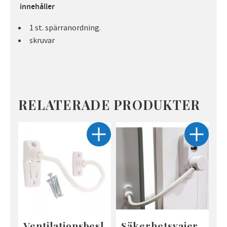
innehåller
1 st. spärranordning.
skruvar
RELATERADE PRODUKTER
Ventilationsbesl
Säkerhetsvajer