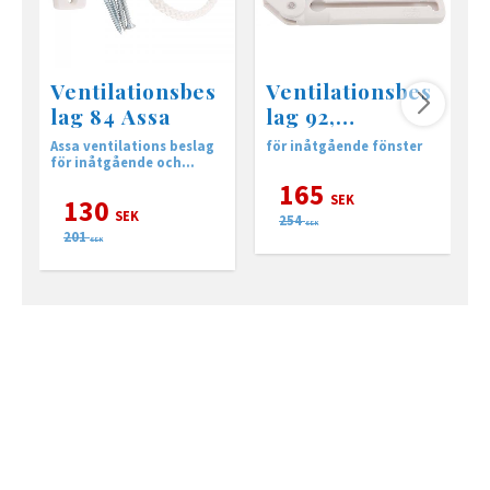
Ventilationsbes
Ventilationsbes
lag 84 Assa
lag 92,
inåtgående
Assa ventilations beslag
för inåtgående fönster
f
för inåtgående och
utåtgående fönster och
165
altandörrar.
SEK
130
SEK
254
SEK
201
SEK