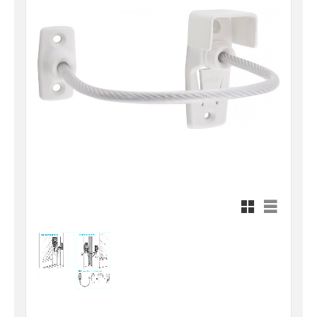
Rutnätsvy
Listvy