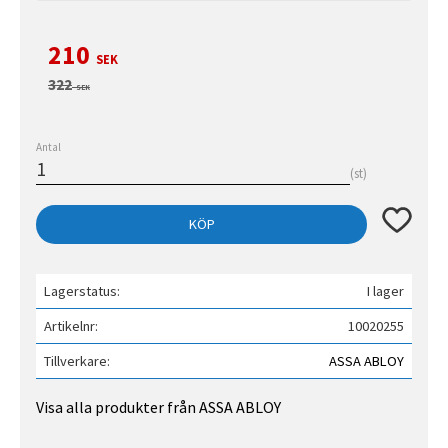
Nedsatt pris:
210
SEK
Ordinarie pris:
322
SEK
Antal
st
Lägg till 
KÖP
Lagerstatus
I lager
Artikelnr
10020255
Tillverkare
ASSA ABLOY
Visa alla produkter från ASSA ABLOY