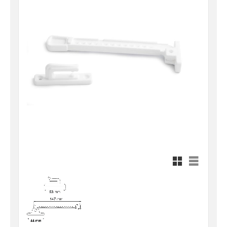
Rutnätsvy
Listvy