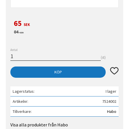
Nedsatt pris:
65
SEK
Ordinarie pris:
84
SEK
Antal
st
Lägg till 
KÖP
Lagerstatus
I lager
Artikelnr
7524002
Tillverkare
Habo
Visa alla produkter från Habo