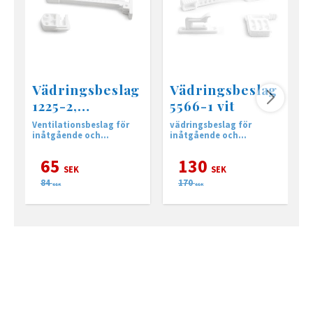
Vädringsbeslag
Vädringsbeslag
1225-2,
5566-1 vit
inåtgående
Ventilationsbeslag för
vädringsbeslag för
f
inåtgående och
inåtgående och
utåtgående fönster.
utåtgående fönster.
65
130
SEK
SEK
84
170
SEK
SEK