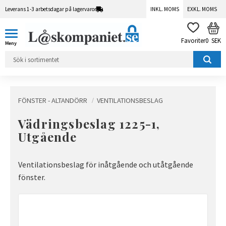
Leverans 1-3 arbetsdagar på lagervaror
INKL. MOMS
EXKL. MOMS
Meny
KUN
FAVORITER
0
SEK
FÖNSTER - ALTANDÖRR
VENTILATIONSBESLAG
Vädringsbeslag 1225-1,
Utgående
Ventilationsbeslag för inåtgående och utåtgående
fönster.